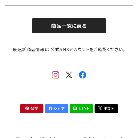
お子様用食器
ちいかわ
日比谷花壇
ユニバーサルプレート
櫛目
商品一覧に戻る
その他
mofusand（モフサンド）
香蘭社
吉祥
メイメイウェア
最速新商品情報は 公式SNSアカウントをご確認ください。
mofsand×日比谷花壇
HANAE MORI(ハナエモリ)
隅切り重箱
SoSo(ソソ）
助六の日常
THE BEATLES(ザ・ビートルズ)
komon(コモン)
旅籠
コウペンちゃん
アニカ・ヒュエット
華日和
わんなり
ちびまる子ちゃんandクレヨンしんちゃん
【山加商店×yaeko】migratory bird
HAPPY DINING(ハッピーダイニング)
プラティコ
保存
シェア
LINE
ポスト
クレヨンしんちゃん
tissage(ティサージュ）
titto(チット)