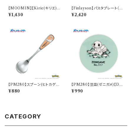
【MOOMIN】【Kirie(キリエ)】
【Finlayson】パスタプレート（レ
すくいやすいスプーン（ムーミン）
ッド）【コロナ】
¥1,430
¥2,420
【MM9000】MM9001-863
【PM280】スプーン(ヒトカゲ)
【PM280】豆皿(ゼニガメ)【Dail
【Daily Sketch】PM282-850
y Sketch】PM283-333
¥880
¥990
CATEGORY