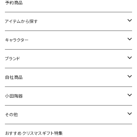
予約商品
アイテムから探す
九谷焼
キャラクター
マグ＆カップ
ムーミン
ブランド
80th記念アイテム
プレート
MOOMIN ANIMATION
LA AMYS(エミーズ)
自社商品
リトルミイの日記念アイテム
ボウル
スヌーピー
LISA LARSON(リサラーソン)
ねこ企画
小田陶器
ガラスウェア
ピーターラビット
LAURA ASHLEY(ローラ アシュレイ)
Cecera(セセラ)
さざなみ
その他
カトラリー
ポケットモンスター
Finlayson(フィンレイソン)
CELEC(セレック)
吉祥
リサイクル食器
おすすめクリスマスギフト特集