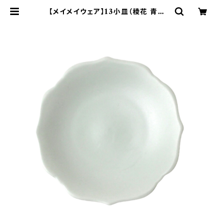
【メイメイウェア】13小皿（稜花 青白)
O-M45602 | yamaka officia
l shop - 山加商店 公式オンライン
ショップ