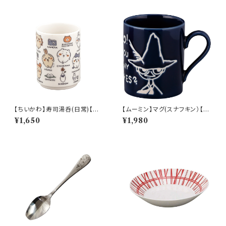
【ちいかわ】寿司湯呑(日常)【CK
【ムーミン】マグ(スナフキン）【M
W50】CKW51-327
M9000】MM9003-11
¥1,650
¥1,980