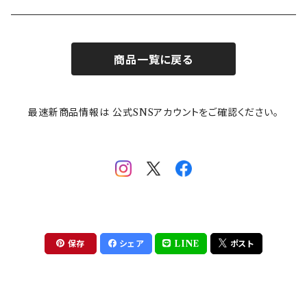
お子様用食器
ちいかわ
日比谷花壇
ユニバーサルプレート
櫛目
商品一覧に戻る
その他
mofusand（モフサンド）
香蘭社
吉祥
メイメイウェア
最速新商品情報は 公式SNSアカウントをご確認ください。
mofsand×日比谷花壇
HANAE MORI(ハナエモリ)
隅切り重箱
SoSo(ソソ）
助六の日常
THE BEATLES(ザ・ビートルズ)
komon(コモン)
旅籠
コウペンちゃん
アニカ・ヒュエット
華日和
わんなり
ちびまる子ちゃんandクレヨンしんちゃん
【山加商店×yaeko】migratory bird
HAPPY DINING(ハッピーダイニング)
プラティコ
保存
シェア
LINE
ポスト
クレヨンしんちゃん
tissage(ティサージュ）
titto(チット)