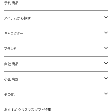
予約商品
アイテムから探す
九谷焼
キャラクター
マグ＆カップ
ムーミン
ブランド
80th記念アイテム
プレート
MOOMIN ANIMATION
LA AMYS(エミーズ)
自社商品
リトルミイの日記念アイテム
ボウル
スヌーピー
LISA LARSON(リサラーソン)
ねこ企画
小田陶器
ガラスウェア
ピーターラビット
LAURA ASHLEY(ローラ アシュレイ)
Cecera(セセラ)
さざなみ
その他
カトラリー
ポケットモンスター
Finlayson(フィンレイソン)
CELEC(セレック)
吉祥
リサイクル食器
おすすめクリスマスギフト特集