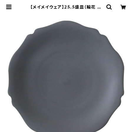
【メイメイウェア】25.5盛皿（輪花 黒
錆) O-M44903 | yamaka offi
cial shop - 山加商店 公式オンライ
ンショップ