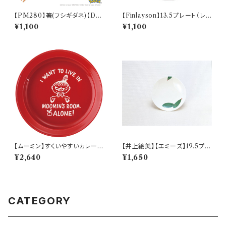
【PM280】箸(フシギダネ)【Dail
【Finlayson】13.5プレート（レッ
y Sketch】PM281-840
ド）【コロナ】
¥1,100
¥1,100
【ムーミン】すくいやすいカレー皿
【井上絵美】【エミーズ】19.5プレ
（リトルミィ）【MM9000】MM
ート【ベイリーフ】AM20-1-T2
¥2,640
¥1,650
9002-320
2
CATEGORY