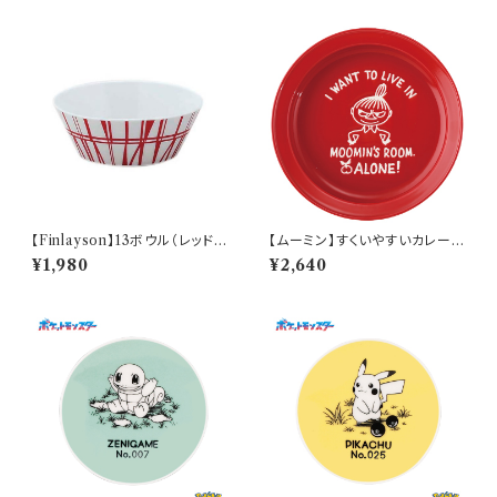
【Finlayson】13ボウル（レッド）
【ムーミン】すくいやすいカレー皿
【コロナ】
（リトルミィ）【MM9000】MM
¥1,980
¥2,640
9002-320