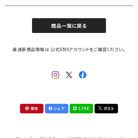
お子様用食器
ちいかわ
日比谷花壇
ユニバーサルプレート
櫛目
商品一覧に戻る
その他
mofusand（モフサンド）
香蘭社
吉祥
メイメイウェア
最速新商品情報は 公式SNSアカウントをご確認ください。
mofsand×日比谷花壇
HANAE MORI(ハナエモリ)
隅切り重箱
SoSo(ソソ）
助六の日常
THE BEATLES(ザ・ビートルズ)
komon(コモン)
旅籠
コウペンちゃん
アニカ・ヒュエット
華日和
わんなり
ちびまる子ちゃんandクレヨンしんちゃん
【山加商店×yaeko】migratory bird
HAPPY DINING(ハッピーダイニング)
プラティコ
保存
シェア
LINE
ポスト
クレヨンしんちゃん
tissage(ティサージュ）
titto(チット)