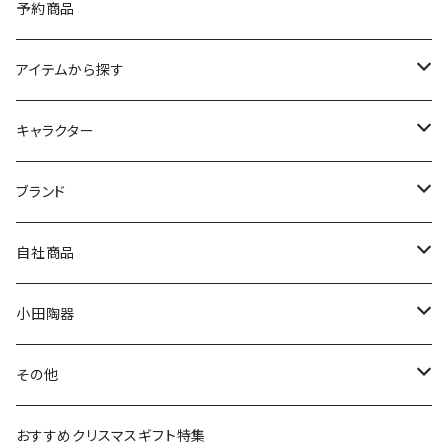
予約商品
アイテムから探す
九谷焼
キャラクター
マグ＆カップ
ムーミン
ブランド
80th記念アイテム
プレート
MOOMIN ANIMATION
LA AMYS(エミーズ)
自社商品
リトルミイの日記念アイテム
ボウル
スヌーピー
LISA LARSON(リサラーソン)
ねこ企画
小田陶器
ガラスウェア
ピーターラビット
LAURA ASHLEY(ローラ アシュレイ)
Cecera(セセラ)
さざなみ
その他
カトラリー
ポケットモンスター
Finlayson(フィンレイソン)
CELEC(セレック)
吉祥
リサイクル食器
おすすめクリスマスギフト特集