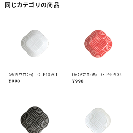
同じカテゴリの商品
【結】9豆皿（白) O-P40901
【結】9豆皿（赤) O-P40902
¥990
¥990