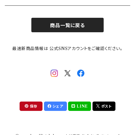
お子様用食器
ちいかわ
日比谷花壇
ユニバーサルプレート
櫛目
商品一覧に戻る
その他
mofusand（モフサンド）
香蘭社
吉祥
メイメイウェア
最速新商品情報は 公式SNSアカウントをご確認ください。
mofsand×日比谷花壇
HANAE MORI(ハナエモリ)
隅切り重箱
SoSo(ソソ）
助六の日常
THE BEATLES(ザ・ビートルズ)
komon(コモン)
旅籠
コウペンちゃん
アニカ・ヒュエット
華日和
わんなり
ちびまる子ちゃんandクレヨンしんちゃん
【山加商店×yaeko】migratory bird
HAPPY DINING(ハッピーダイニング)
プラティコ
保存
シェア
LINE
ポスト
クレヨンしんちゃん
tissage(ティサージュ）
titto(チット)