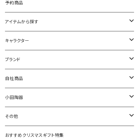
予約商品
アイテムから探す
九谷焼
キャラクター
マグ＆カップ
ムーミン
ブランド
80th記念アイテム
プレート
MOOMIN ANIMATION
LA AMYS(エミーズ)
自社商品
リトルミイの日記念アイテム
ボウル
スヌーピー
LISA LARSON(リサラーソン)
ねこ企画
小田陶器
ガラスウェア
ピーターラビット
LAURA ASHLEY(ローラ アシュレイ)
Cecera(セセラ)
さざなみ
その他
カトラリー
ポケットモンスター
Finlayson(フィンレイソン)
CELEC(セレック)
吉祥
リサイクル食器
おすすめクリスマスギフト特集