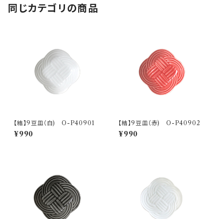
同じカテゴリの商品
【結】9豆皿（白) O-P40901
【結】9豆皿（赤) O-P40902
¥990
¥990