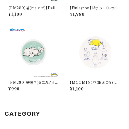
【PM280】箸(ヒトカゲ)【Daily
【Finlayson】13ボウル（レッド）
Sketch】PM282-840
【コロナ】
¥1,100
¥1,980
【PM280】箸置き(ゼニガメ)【D
【MOOMIN】豆皿(おこる)【M
aily Sketch】PM283-402
M14000】MM14003-333
¥990
¥1,100
CATEGORY