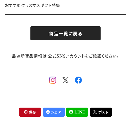
カトラリー
ポケットモンスター
Finlayson(フィンレイソン)
CELEC(セレック)
吉祥
リサイクル食器
おすすめクリスマスギフト特集
お子様用食器
ちいかわ
日比谷花壇
ユニバーサルプレート
櫛目
商品一覧に戻る
その他
mofusand（モフサンド）
香蘭社
吉祥
メイメイウェア
最速新商品情報は 公式SNSアカウントをご確認ください。
mofsand×日比谷花壇
HANAE MORI(ハナエモリ)
隅切り重箱
SoSo(ソソ）
助六の日常
THE BEATLES(ザ・ビートルズ)
komon(コモン)
旅籠
コウペンちゃん
アニカ・ヒュエット
華日和
わんなり
ちびまる子ちゃんandクレヨンしんちゃん
【山加商店×yaeko】migratory bird
HAPPY DINING(ハッピーダイニング)
プラティコ
保存
シェア
LINE
ポスト
クレヨンしんちゃん
tissage(ティサージュ）
titto(チット)