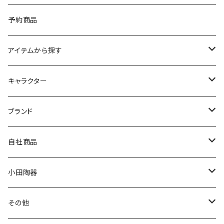
予約商品
アイテムから探す
九谷焼
キャラクター
マグ＆カップ
ムーミン
ブランド
80th記念アイテム
プレート
MOOMIN ANIMATION
LA AMYS(エミーズ)
自社商品
リトルミイの日記念アイテム
ボウル
スヌーピー
LISA LARSON(リサラーソン)
ねこ企画
小田陶器
ガラスウェア
ピーターラビット
LAURA ASHLEY(ローラ アシュレイ)
Cecera(セセラ)
さざなみ
その他