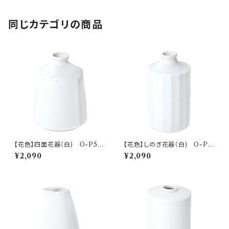
同じカテゴリの商品
【花色】四面花器（白) O-P50
【花色】しのぎ花器（白) O-P5
001
0101
¥2,090
¥2,090