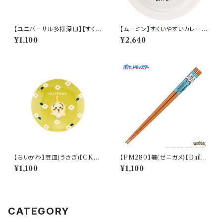
【ユニバーサル多様深皿】【すくい
【ムーミン】すくいやすいカレー皿
やすいうつわ】14cm ディーププ
（ムーミン）【MM9000】MM9
¥1,100
¥2,640
レート（ホワイト）【NB10】
001-320
【ちいかわ】豆皿(うさぎ)【CKW
【PM280】箸(ゼニガメ)【Daily
20】CKW23-333
Sketch】PM283-840
¥1,100
¥1,100
CATEGORY