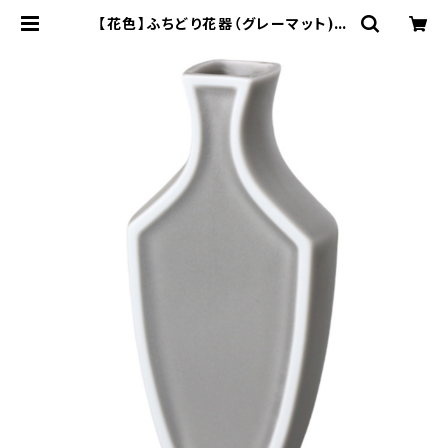
【花色】ふちどり花器（グレーマット)
O-P50804 | yamaka official s
hop - 山加商店 公式オンラインショ
ップ