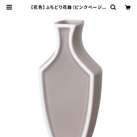
【花色】ふちどり花器（ピンクベージュ
マット) O-P50805 | yamaka o
fficial shop - 山加商店 公式オン
ラインショップ