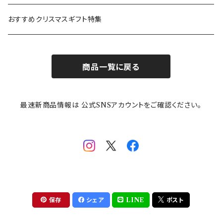
カトラリー
ポケットモンスター
Finlayson(フィンレイソン)
CELEC(セレック)
吉祥
リサイクル食器
おすすめクリスマスギフト特集
お子様用食器
ちいかわ
日比谷花壇
ユニバーサルプレート
櫛目
商品一覧に戻る
その他
mofusand（モフサンド）
香蘭社
吉祥
メイメイウェア
最速新商品情報は 公式SNSアカウントをご確認ください。
mofsand×日比谷花壇
HANAE MORI(ハナエモリ)
隅切り重箱
SoSo(ソソ）
助六の日常
THE BEATLES(ザ・ビートルズ)
komon(コモン)
旅籠
コウペンちゃん
アニカ・ヒュエット
華日和
わんなり
ちびまる子ちゃんandクレヨンしんちゃん
【山加商店×yaeko】migratory bird
HAPPY DINING(ハッピーダイニング)
プラティコ
保存
シェア
LINE
ポスト