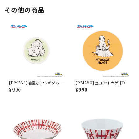
その他の商品
【PM280】箸置き(フシギダネ)
【PM280】豆皿(ヒトカゲ)【Dail
【Daily Sketch】PM281-402
y Sketch】PM282-333
¥990
¥990