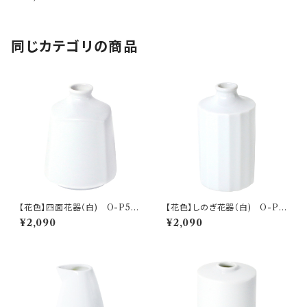
同じカテゴリの商品
【花色】四面花器（白) O-P50
【花色】しのぎ花器（白) O-P5
001
0101
¥2,090
¥2,090