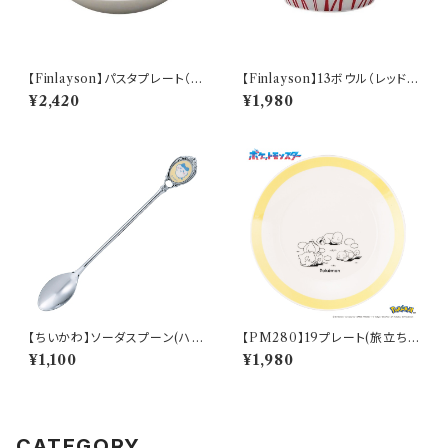
【Finlayson】パスタプレート（レ
【Finlayson】13ボウル（レッド）
ッド）【コロナ】
【コロナ】
¥2,420
¥1,980
【ちいかわ】ソーダスプーン(ハチ
【PM280】19プレート(旅立ち)
ワレ)【CKW40】CKW42-850
【Daily Sketch】PM285-330
¥1,100
¥1,980
CATEGORY