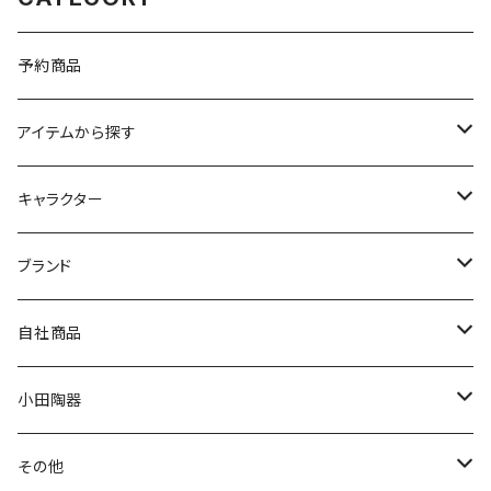
予約商品
アイテムから探す
九谷焼
キャラクター
マグ＆カップ
ムーミン
ブランド
80th記念アイテム
プレート
MOOMIN ANIMATION
LA AMYS(エミーズ)
自社商品
リトルミイの日記念アイテム
ボウル
スヌーピー
LISA LARSON(リサラーソン)
ねこ企画
小田陶器
ガラスウェア
ピーターラビット
LAURA ASHLEY(ローラ アシュレイ)
Cecera(セセラ)
さざなみ
その他