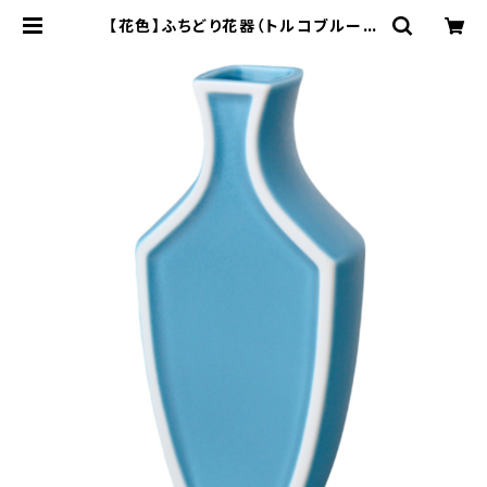
【花色】ふちどり花器（トルコブルーマ
ット) O-P50806 | yamaka off
icial shop - 山加商店 公式オンラ
インショップ