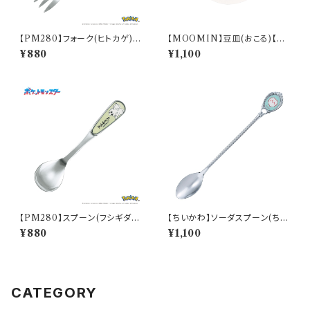
【PM280】フォーク(ヒトカゲ)
【MOOMIN】豆皿(おこる)【M
【Daily Sketch】PM282-851
M14000】MM14003-333
¥880
¥1,100
【PM280】スプーン(フシギダ
【ちいかわ】ソーダスプーン(ちい
ネ)【Daily Sketch】PM281-8
かわ)【CKW40】CKW41-850
¥880
¥1,100
50
CATEGORY