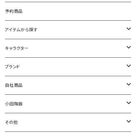
予約商品
アイテムから探す
九谷焼
キャラクター
マグ＆カップ
ムーミン
ブランド
80th記念アイテム
プレート
MOOMIN ANIMATION
LA AMYS(エミーズ)
自社商品
リトルミイの日記念アイテム
ボウル
スヌーピー
LISA LARSON(リサラーソン)
ねこ企画
小田陶器
ガラスウェア
ピーターラビット
LAURA ASHLEY(ローラ アシュレイ)
Cecera(セセラ)
さざなみ
その他