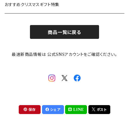
カトラリー
ポケットモンスター
Finlayson(フィンレイソン)
CELEC(セレック)
吉祥
リサイクル食器
おすすめクリスマスギフト特集
お子様用食器
ちいかわ
日比谷花壇
ユニバーサルプレート
櫛目
商品一覧に戻る
その他
mofusand（モフサンド）
香蘭社
吉祥
メイメイウェア
最速新商品情報は 公式SNSアカウントをご確認ください。
mofsand×日比谷花壇
HANAE MORI(ハナエモリ)
隅切り重箱
SoSo(ソソ）
助六の日常
THE BEATLES(ザ・ビートルズ)
komon(コモン)
旅籠
コウペンちゃん
アニカ・ヒュエット
華日和
わんなり
ちびまる子ちゃんandクレヨンしんちゃん
【山加商店×yaeko】migratory bird
HAPPY DINING(ハッピーダイニング)
プラティコ
保存
シェア
LINE
ポスト
クレヨンしんちゃん
tissage(ティサージュ）
titto(チット)