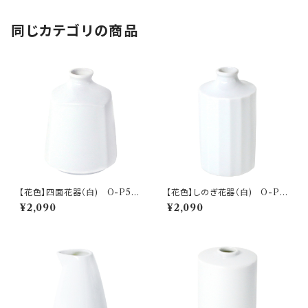
同じカテゴリの商品
【花色】四面花器（白) O-P50
【花色】しのぎ花器（白) O-P5
001
0101
¥2,090
¥2,090