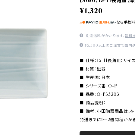
【Soso】15-11長角皿（薄
¥1,320
なら
手数
別途送料がかかります。
送料
¥5,500以上のご注文で国内
■ 仕様：15-11長角皿：サイズ(m
■ 材質：磁器
■ 生産国：日本
■ シリーズ番：O-P
■ 品番：O-P33203
■ 商品説明：
■ 備考：小田陶器商品は、
発送までに1〜2週間程かか