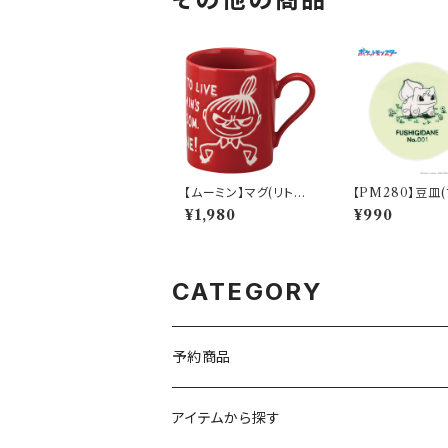
【ムーミン】マグ(リトルミ
【PM280】豆皿
ィ）【MM9000】MM9
ダネ)【Daily Sk
¥1,980
¥990
002-11
M281-333
CATEGORY
予約商品
アイテムから探す