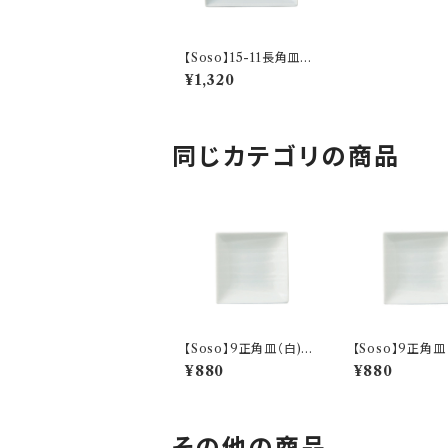
【Soso】15-11長角皿
（薄墨) O-P33203
¥1,320
同じカテゴリの商品
【Soso】9正角皿（白)
【Soso】9正角皿
O-P31501
O-P31502
¥880
¥880
その他の商品