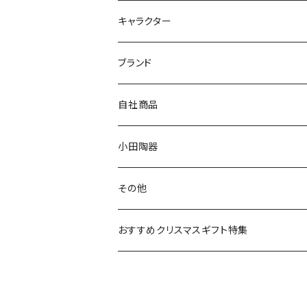
九谷焼
キャラクター
マグ＆カップ
ムーミン
ブランド
80th記念アイテム
プレート
MOOMIN ANIMATION
LA AMYS(エミーズ)
自社商品
リトルミイの日記念アイテム
ボウル
スヌーピー
LISA LARSON(リサラーソン)
ねこ企画
小田陶器
ガラスウェア
ピーターラビット
LAURA ASHLEY(ローラ アシュレイ)
Cecera(セセラ)
さざなみ
その他
カトラリー
ポケットモンスター
Finlayson(フィンレイソン)
CELEC(セレック)
吉祥
リサイクル食器
おすすめクリスマスギフト特集
お子様用食器
ちいかわ
日比谷花壇
ユニバーサルプレート
櫛目