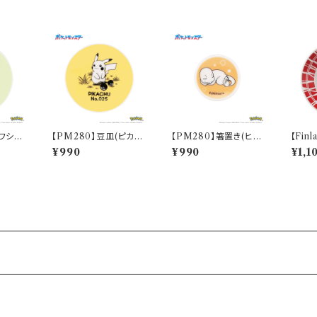
(フシギ
【PM280】豆皿(ピカチ
【PM280】箸置き(ヒト
【Finl
etch】P
ュウ)【Daily Sketch】P
カゲ)【Daily Sketch】P
ート（
¥990
¥990
¥1,1
M284-333
M282-402