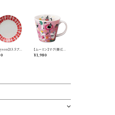
ayson】13.5プレ
【ムーミン】マグ(春)【M
レッド）【コロナ】
M9600】MM9601-1
00
¥1,980
1