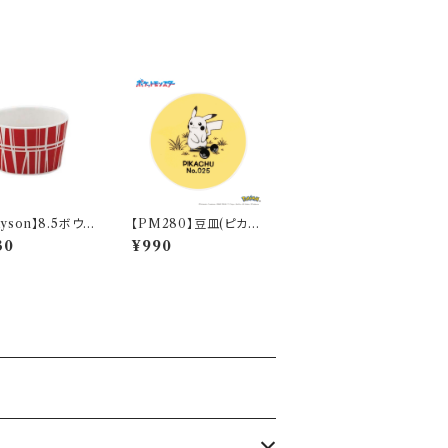
layson】8.5ボウル
【PM280】豆皿(ピカチ
ド）【コロナ】
ュウ)【Daily Sketch】P
30
¥990
M284-333