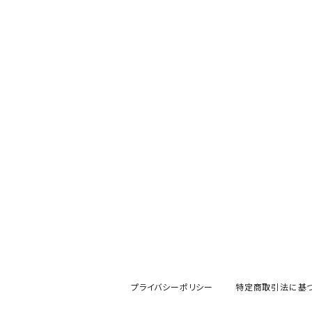
その他
mofusand（モフサンド）
香蘭社
吉祥
メイメイウェア
mofsand×日比谷花壇
HANAE MORI(ハナエモリ)
隅切り重箱
SoSo(ソソ）
助六の日常
THE BEATLES(ザ・ビートルズ)
komon(コモン)
旅籠
コウペンちゃん
アニカ・ヒュエット
華日和
わんなり
ちびまる子ちゃんandクレヨンしんちゃん
【山加商店×yaeko】migratory bird
HAPPY DINING(ハッピーダイニング)
プラティコ
クレヨンしんちゃん
tissage(ティサージュ）
titto(チット)
ハローキティ
結
プライバシーポリシー
特定商取引法に基