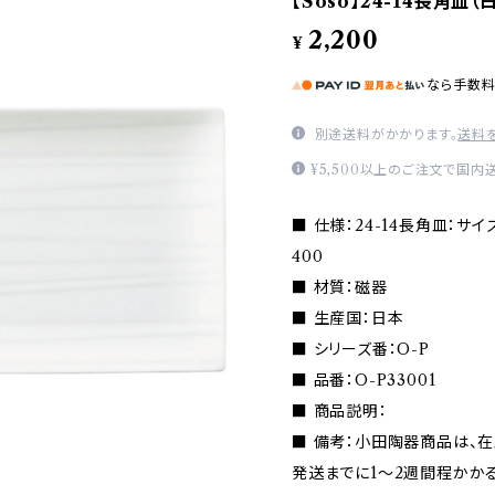
【Soso】24-14長角皿（白
2,200
¥
なら
手数
別途送料がかかります。
送料
¥5,500以上のご注文で国内
■ 仕様：24-14長角皿：サイズ(m
400
■ 材質：磁器
■ 生産国：日本
■ シリーズ番：O-P
■ 品番：O-P33001
■ 商品説明：
■ 備考：小田陶器商品は、
発送までに1〜2週間程かか