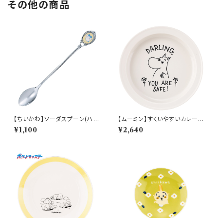
その他の商品
【ちいかわ】ソーダスプーン(ハチ
【ムーミン】すくいやすいカレー皿
ワレ)【CKW40】CKW42-850
（ムーミン）【MM9000】MM9
¥1,100
¥2,640
001-320