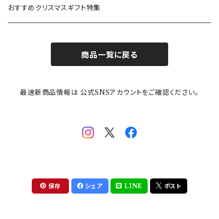
カトラリー
ポケットモンスター
Finlayson(フィンレイソン)
CELEC(セレック)
吉祥
リサイクル食器
おすすめクリスマスギフト特集
お子様用食器
ちいかわ
日比谷花壇
ユニバーサルプレート
櫛目
商品一覧に戻る
その他
mofusand（モフサンド）
香蘭社
吉祥
メイメイウェア
最速新商品情報は 公式SNSアカウントをご確認ください。
mofsand×日比谷花壇
HANAE MORI(ハナエモリ)
隅切り重箱
SoSo(ソソ）
助六の日常
THE BEATLES(ザ・ビートルズ)
komon(コモン)
旅籠
コウペンちゃん
アニカ・ヒュエット
華日和
わんなり
ちびまる子ちゃんandクレヨンしんちゃん
【山加商店×yaeko】migratory bird
HAPPY DINING(ハッピーダイニング)
プラティコ
保存
シェア
LINE
ポスト
クレヨンしんちゃん
tissage(ティサージュ）
titto(チット)