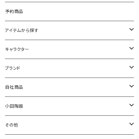
予約商品
アイテムから探す
九谷焼
キャラクター
マグ＆カップ
ムーミン
ブランド
80th記念アイテム
プレート
MOOMIN ANIMATION
LA AMYS(エミーズ)
自社商品
リトルミイの日記念アイテム
ボウル
スヌーピー
LISA LARSON(リサラーソン)
ねこ企画
小田陶器
ガラスウェア
ピーターラビット
LAURA ASHLEY(ローラ アシュレイ)
Cecera(セセラ)
さざなみ
その他