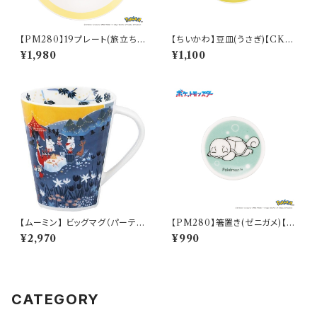
【PM280】19プレート(旅立ち)
【ちいかわ】豆皿(うさぎ)【CKW
【Daily Sketch】PM285-330
20】CKW23-333
¥1,980
¥1,100
【ムーミン】 ビッグマグ（パーテ
【PM280】箸置き(ゼニガメ)【D
ィ）【MM3200】MM3203-35
aily Sketch】PM283-402
¥2,970
¥990
CATEGORY