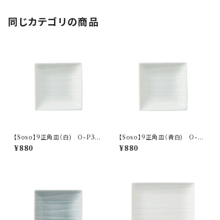
同じカテゴリの商品
【Soso】9正角皿（白) O-P31
【Soso】9正角皿（青白) O-P
501
31502
¥880
¥880