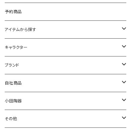
予約商品
アイテムから探す
九谷焼
キャラクター
マグ＆カップ
ムーミン
ブランド
80th記念アイテム
プレート
MOOMIN ANIMATION
LA AMYS(エミーズ)
自社商品
リトルミイの日記念アイテム
ボウル
スヌーピー
LISA LARSON(リサラーソン)
ねこ企画
小田陶器
ガラスウェア
ピーターラビット
LAURA ASHLEY(ローラ アシュレイ)
Cecera(セセラ)
さざなみ
その他