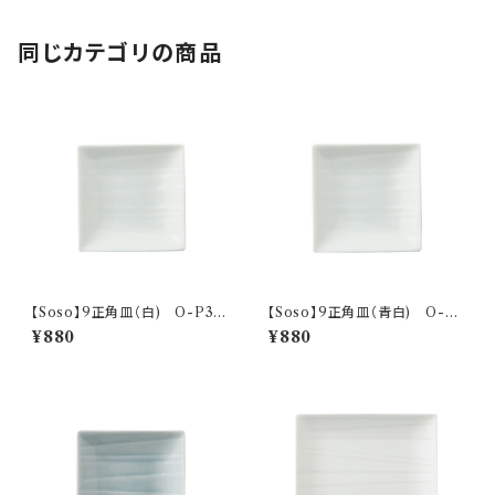
同じカテゴリの商品
【Soso】9正角皿（白) O-P31
【Soso】9正角皿（青白) O-P
501
31502
¥880
¥880