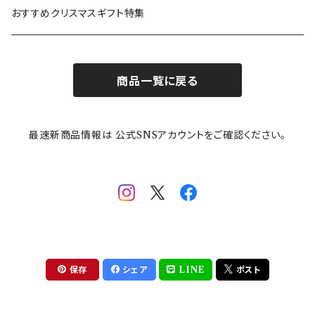
カトラリー
ポケットモンスター
Finlayson(フィンレイソン)
CELEC(セレック)
吉祥
リサイクル食器
おすすめクリスマスギフト特集
お子様用食器
ちいかわ
日比谷花壇
ユニバーサルプレート
櫛目
商品一覧に戻る
その他
mofusand（モフサンド）
香蘭社
吉祥
メイメイウェア
最速新商品情報は 公式SNSアカウントをご確認ください。
mofsand×日比谷花壇
HANAE MORI(ハナエモリ)
隅切り重箱
SoSo(ソソ）
助六の日常
THE BEATLES(ザ・ビートルズ)
komon(コモン)
旅籠
コウペンちゃん
アニカ・ヒュエット
華日和
わんなり
ちびまる子ちゃんandクレヨンしんちゃん
【山加商店×yaeko】migratory bird
HAPPY DINING(ハッピーダイニング)
プラティコ
保存
シェア
LINE
ポスト
クレヨンしんちゃん
tissage(ティサージュ）
titto(チット)