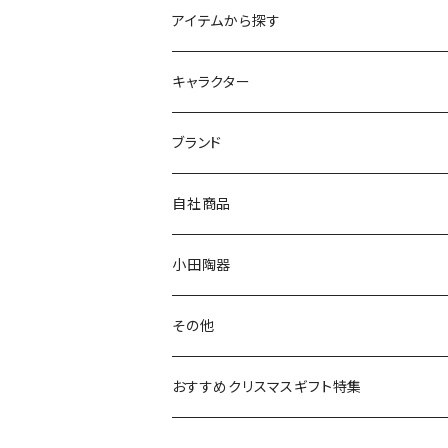
アイテムから探す
九谷焼
キャラクター
マグ＆カップ
ムーミン
ブランド
80th記念アイテム
プレート
MOOMIN ANIMATION
LA AMYS(エミーズ)
自社商品
リトルミイの日記念アイテム
ボウル
スヌーピー
LISA LARSON(リサラーソン)
ねこ企画
小田陶器
ガラスウェア
ピーターラビット
LAURA ASHLEY(ローラ アシュレイ)
Cecera(セセラ)
さざなみ
その他
カトラリー
ポケットモンスター
Finlayson(フィンレイソン)
CELEC(セレック)
吉祥
リサイクル食器
おすすめクリスマスギフト特集
お子様用食器
ちいかわ
日比谷花壇
ユニバーサルプレート
櫛目