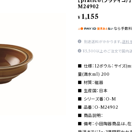
【pratico（プラティコ
M24902
1,155
¥
なら
手数
別途送料がかかります。
送料
¥5,500以上のご注文で国内
■ 仕様：12ボウル：サイズ(mm) 
量(満水ml) 200
■ 材質：磁器
■ 生産国：日本
■ シリーズ番：O-M
■ 品番：O-M24902
■ 商品説明：
■ 備考：小田陶器商品は、