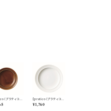
tico（プラティコ）】
【pratico（プラティコ）】
レート（キャラメル)
20プレート（白) O-M
65
¥1,760
24502
24401