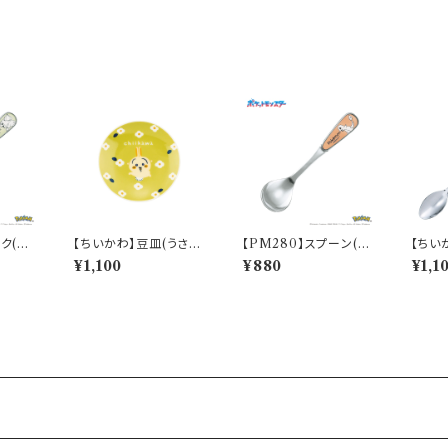
ク(フ
【ちいかわ】豆皿(うさぎ)
【PM280】スプーン(ヒ
【ちい
Sketc
【CKW20】CKW23-3
トカゲ)【Daily Sketch】
ーン(
¥1,100
¥880
¥1,1
33
PM282-850
0】CK