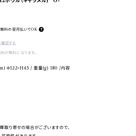
）】12ボウル（キャラメル) O-
料無料の
翌月払いでOK
を確認する
送料が無料になります。
Φ122×H45 / 重量(g) 180 /内容
在庫取り寄せの場合がございますので、