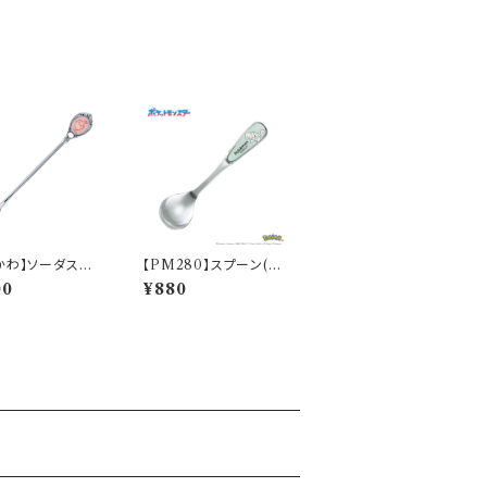
かわ】ソーダスプ
【PM280】スプーン(ゼ
うさぎ)【CKW4
ニガメ)【Daily Sketch】
00
¥880
W43-850
PM283-850