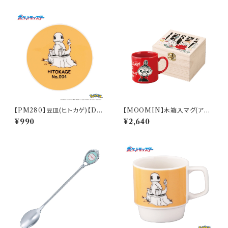
【PM280】豆皿(ヒトカゲ)【Dail
【MOOMIN】木箱入マグ(アイ
y Sketch】PM282-333
ムリトルミイ)【MM16000】M
¥990
¥2,640
M16001-11H