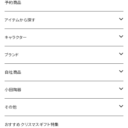
予約商品
アイテムから探す
九谷焼
キャラクター
マグ＆カップ
ムーミン
ブランド
80th記念アイテム
プレート
MOOMIN ANIMATION
LA AMYS(エミーズ)
自社商品
リトルミイの日記念アイテム
ボウル
スヌーピー
LISA LARSON(リサラーソン)
ねこ企画
小田陶器
ガラスウェア
ピーターラビット
LAURA ASHLEY(ローラ アシュレイ)
Cecera(セセラ)
さざなみ
その他
カトラリー
ポケットモンスター
Finlayson(フィンレイソン)
CELEC(セレック)
吉祥
リサイクル食器
おすすめクリスマスギフト特集