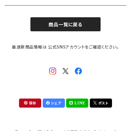
お子様用食器
ちいかわ
日比谷花壇
ユニバーサルプレート
櫛目
商品一覧に戻る
その他
mofusand（モフサンド）
香蘭社
吉祥
メイメイウェア
最速新商品情報は 公式SNSアカウントをご確認ください。
mofsand×日比谷花壇
HANAE MORI(ハナエモリ)
隅切り重箱
SoSo(ソソ）
助六の日常
THE BEATLES(ザ・ビートルズ)
komon(コモン)
旅籠
コウペンちゃん
アニカ・ヒュエット
華日和
わんなり
ちびまる子ちゃんandクレヨンしんちゃん
【山加商店×yaeko】migratory bird
HAPPY DINING(ハッピーダイニング)
プラティコ
保存
シェア
LINE
ポスト
クレヨンしんちゃん
tissage(ティサージュ）
titto(チット)