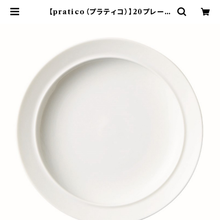
【pratico（プラティコ）】20プレート
（白) O-M24401 | yamaka offi
cial shop - 山加商店 公式オンライ
ンショップ