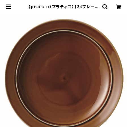
【pratico（プラティコ）】24プレート
（キャラメル) O-M24302 | yama
ka official shop - 山加商店 公
式オンラインショップ