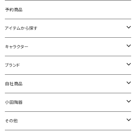
予約商品
アイテムから探す
九谷焼
キャラクター
マグ＆カップ
ムーミン
ブランド
80th記念アイテム
プレート
MOOMIN ANIMATION
LA AMYS(エミーズ)
自社商品
リトルミイの日記念アイテム
ボウル
スヌーピー
LISA LARSON(リサラーソン)
ねこ企画
小田陶器
ガラスウェア
ピーターラビット
LAURA ASHLEY(ローラ アシュレイ)
Cecera(セセラ)
さざなみ
その他