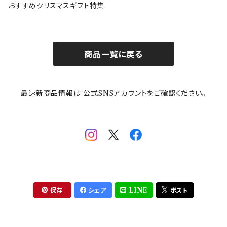
カトラリー
ポケットモンスター
Finlayson(フィンレイソン)
CELEC(セレック)
吉祥
リサイクル食器
おすすめクリスマスギフト特集
お子様用食器
ちいかわ
日比谷花壇
ユニバーサルプレート
櫛目
商品一覧に戻る
その他
mofusand（モフサンド）
香蘭社
吉祥
メイメイウェア
最速新商品情報は 公式SNSアカウントをご確認ください。
mofsand×日比谷花壇
HANAE MORI(ハナエモリ)
隅切り重箱
SoSo(ソソ）
助六の日常
THE BEATLES(ザ・ビートルズ)
komon(コモン)
旅籠
コウペンちゃん
アニカ・ヒュエット
華日和
わんなり
ちびまる子ちゃんandクレヨンしんちゃん
【山加商店×yaeko】migratory bird
HAPPY DINING(ハッピーダイニング)
プラティコ
保存
シェア
LINE
ポスト
クレヨンしんちゃん
tissage(ティサージュ）
titto(チット)