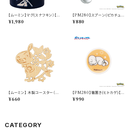
【ムーミン】マグ(スナフキン）【M
【PM280】スプーン(ピカチュ
M9000】MM9003-11
ウ)【Daily Sketch】PM284-8
¥1,980
¥880
50
【ムーミン】 木製コースター（リト
【PM280】箸置き(ヒトカゲ)【D
ルミイ）【木製コースター】
aily Sketch】PM282-402
¥660
¥990
CATEGORY