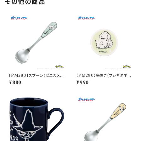
その他の商品
【PM280】スプーン(ゼニガメ)
【PM280】箸置き(フシギダネ)
【Daily Sketch】PM283-850
【Daily Sketch】PM281-402
¥880
¥990