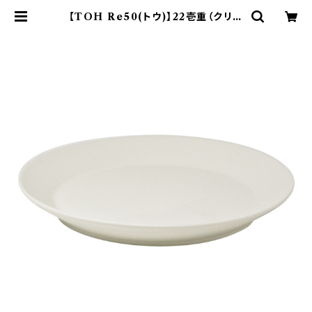
【TOH Re50(トウ)】22壱重（クリー
ム) O-M32901 | yamaka offi
cial shop - 山加商店 公式オンライ
ンショップ