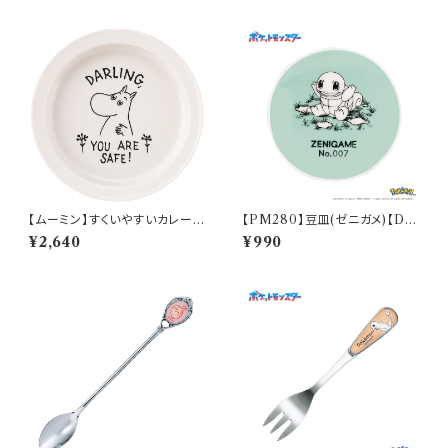
【ムーミン】すくいやすいカレー皿
【PM280】豆皿(ゼニガメ)【Dail
（ムーミン）【MM9000】MM9
y Sketch】PM283-333
¥2,640
¥990
001-320