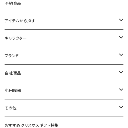
予約商品
アイテムから探す
九谷焼
キャラクター
マグ＆カップ
ムーミン
ブランド
80th記念アイテム
プレート
MOOMIN ANIMATION
LA AMYS(エミーズ)
自社商品
リトルミイの日記念アイテム
ボウル
スヌーピー
LISA LARSON(リサラーソン)
ねこ企画
小田陶器
ガラスウェア
ピーターラビット
LAURA ASHLEY(ローラ アシュレイ)
Cecera(セセラ)
さざなみ
その他
カトラリー
ポケットモンスター
Finlayson(フィンレイソン)
CELEC(セレック)
吉祥
リサイクル食器
おすすめクリスマスギフト特集