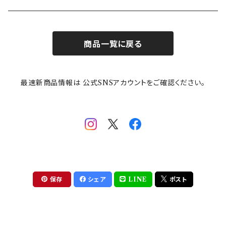
お子様用食器
ちいかわ
日比谷花壇
ユニバーサルプレート
櫛目
商品一覧に戻る
その他
mofusand（モフサンド）
香蘭社
吉祥
メイメイウェア
最速新商品情報は 公式SNSアカウントをご確認ください。
mofsand×日比谷花壇
HANAE MORI(ハナエモリ)
隅切り重箱
SoSo(ソソ）
助六の日常
THE BEATLES(ザ・ビートルズ)
komon(コモン)
旅籠
コウペンちゃん
アニカ・ヒュエット
華日和
わんなり
ちびまる子ちゃんandクレヨンしんちゃん
【山加商店×yaeko】migratory bird
HAPPY DINING(ハッピーダイニング)
プラティコ
保存
シェア
LINE
ポスト
クレヨンしんちゃん
tissage(ティサージュ）
titto(チット)