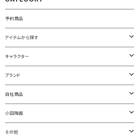
予約商品
アイテムから探す
九谷焼
キャラクター
マグ＆カップ
ムーミン
ブランド
80th記念アイテム
プレート
MOOMIN ANIMATION
LA AMYS(エミーズ)
自社商品
リトルミイの日記念アイテム
ボウル
スヌーピー
LISA LARSON(リサラーソン)
ねこ企画
小田陶器
ガラスウェア
ピーターラビット
LAURA ASHLEY(ローラ アシュレイ)
Cecera(セセラ)
さざなみ
その他