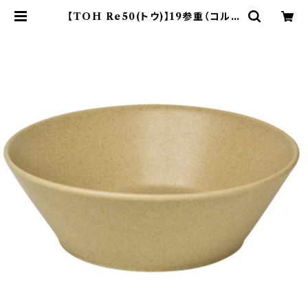
【TOH Re50(トウ)】19参重（コルク
ベージュ) O-M34102 | yamaka
official shop - 山加商店 公式オ
ンラインショップ