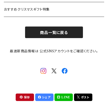
カトラリー
ポケットモンスター
Finlayson(フィンレイソン)
CELEC(セレック)
吉祥
リサイクル食器
おすすめクリスマスギフト特集
お子様用食器
ちいかわ
日比谷花壇
ユニバーサルプレート
櫛目
商品一覧に戻る
その他
mofusand（モフサンド）
香蘭社
吉祥
メイメイウェア
最速新商品情報は 公式SNSアカウントをご確認ください。
mofsand×日比谷花壇
HANAE MORI(ハナエモリ)
隅切り重箱
SoSo(ソソ）
助六の日常
THE BEATLES(ザ・ビートルズ)
komon(コモン)
旅籠
コウペンちゃん
アニカ・ヒュエット
華日和
わんなり
ちびまる子ちゃんandクレヨンしんちゃん
【山加商店×yaeko】migratory bird
HAPPY DINING(ハッピーダイニング)
プラティコ
保存
シェア
LINE
ポスト