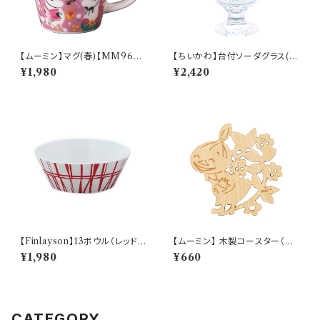
【ムーミン】マグ(春)【MM960
【ちいかわ】台付ソーダグラス(ハ
0】MM9601-11
チワレ)【CKW40】CKW42-81
¥1,980
¥2,420
3
【Finlayson】13ボウル（レッド）
【ムーミン】 木製コースター（リト
【コロナ】
ルミイ）【木製コースター】
¥1,980
¥660
CATEGORY