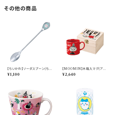
その他の商品
【ちいかわ】ソーダスプーン(ちい
【MOOMIN】木箱入マグ(アイ
かわ)【CKW40】CKW41-850
ムリトルミイ)【MM16000】M
¥1,100
¥2,640
M16001-11H