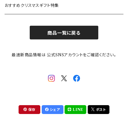
カトラリー
ポケットモンスター
Finlayson(フィンレイソン)
CELEC(セレック)
吉祥
リサイクル食器
おすすめクリスマスギフト特集
お子様用食器
ちいかわ
日比谷花壇
ユニバーサルプレート
櫛目
商品一覧に戻る
その他
mofusand（モフサンド）
香蘭社
吉祥
メイメイウェア
最速新商品情報は 公式SNSアカウントをご確認ください。
mofsand×日比谷花壇
HANAE MORI(ハナエモリ)
隅切り重箱
SoSo(ソソ）
助六の日常
THE BEATLES(ザ・ビートルズ)
komon(コモン)
旅籠
コウペンちゃん
アニカ・ヒュエット
華日和
わんなり
ちびまる子ちゃんandクレヨンしんちゃん
【山加商店×yaeko】migratory bird
HAPPY DINING(ハッピーダイニング)
プラティコ
保存
シェア
LINE
ポスト
クレヨンしんちゃん
tissage(ティサージュ）
titto(チット)