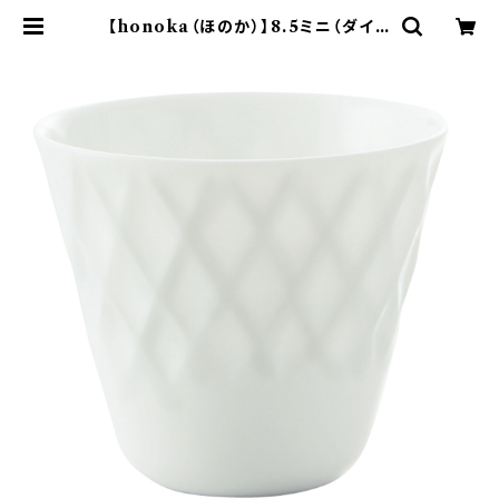
【honoka（ほのか）】8.5ミニ（ダイヤ
白) O-M11001 | yamaka offic
ial shop - 山加商店 公式オンライ
ンショップ