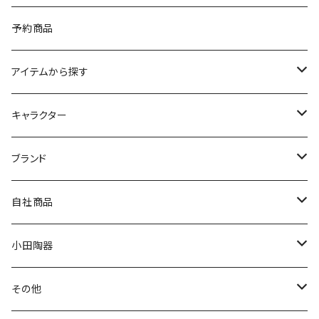
予約商品
アイテムから探す
九谷焼
キャラクター
マグ＆カップ
ムーミン
ブランド
80th記念アイテム
プレート
MOOMIN ANIMATION
LA AMYS(エミーズ)
自社商品
リトルミイの日記念アイテム
ボウル
スヌーピー
LISA LARSON(リサラーソン)
ねこ企画
小田陶器
ガラスウェア
ピーターラビット
LAURA ASHLEY(ローラ アシュレイ)
Cecera(セセラ)
さざなみ
その他