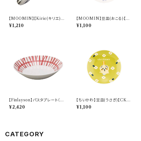
【MOOMIN】【Kirie(キリエ)】
【MOOMIN】豆皿(おこる)【M
すくいやすいスプーンＳ（リトルミ
M14000】MM14003-333
¥1,210
¥1,100
イ）【MM9000】MM9002-8
50
【Finlayson】パスタプレート（レ
【ちいかわ】豆皿(うさぎ)【CKW
ッド）【コロナ】
20】CKW23-333
¥2,420
¥1,100
CATEGORY