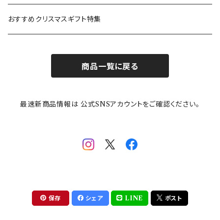
カトラリー
ポケットモンスター
Finlayson(フィンレイソン)
CELEC(セレック)
吉祥
リサイクル食器
おすすめクリスマスギフト特集
お子様用食器
ちいかわ
日比谷花壇
ユニバーサルプレート
櫛目
商品一覧に戻る
その他
mofusand（モフサンド）
香蘭社
吉祥
メイメイウェア
最速新商品情報は 公式SNSアカウントをご確認ください。
mofsand×日比谷花壇
HANAE MORI(ハナエモリ)
隅切り重箱
SoSo(ソソ）
助六の日常
THE BEATLES(ザ・ビートルズ)
komon(コモン)
旅籠
コウペンちゃん
アニカ・ヒュエット
華日和
わんなり
ちびまる子ちゃんandクレヨンしんちゃん
【山加商店×yaeko】migratory bird
HAPPY DINING(ハッピーダイニング)
プラティコ
保存
シェア
LINE
ポスト