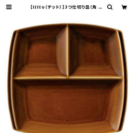
【titto（チット）】3つ仕切り皿（角 ブ
ラウン) O-P37502 | yamaka o
fficial shop - 山加商店 公式オン
ラインショップ