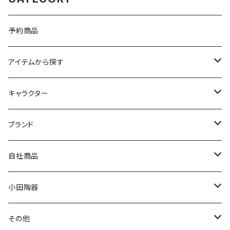
予約商品
アイテムから探す
九谷焼
キャラクター
マグ＆カップ
ムーミン
ブランド
80th記念アイテム
プレート
MOOMIN ANIMATION
LA AMYS(エミーズ)
自社商品
リトルミイの日記念アイテム
ボウル
スヌーピー
LISA LARSON(リサラーソン)
ねこ企画
小田陶器
ガラスウェア
ピーターラビット
LAURA ASHLEY(ローラ アシュレイ)
Cecera(セセラ)
さざなみ
その他