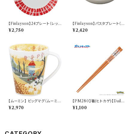
【Finlayson】24プレート（レッ
【Finlayson】パスタプレート（レ
ド）【コロナ】
ッド）【コロナ】
¥2,750
¥2,420
【ムーミン】 ビッグマグ（ムーミン
【PM280】箸(ヒトカゲ)【Daily
ハウス）【MM3200】MM3204
Sketch】PM282-840
¥2,970
¥1,100
-35
CATEGORY