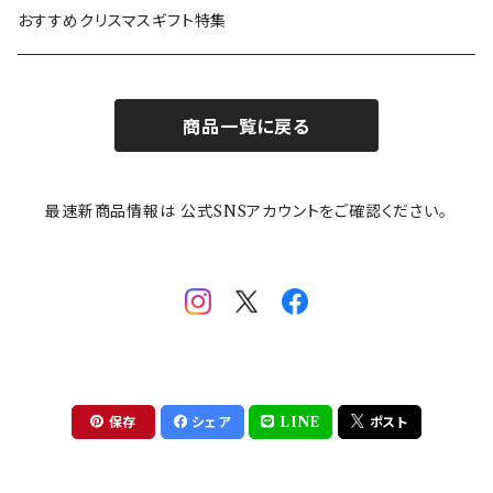
カトラリー
ポケットモンスター
Finlayson(フィンレイソン)
CELEC(セレック)
吉祥
リサイクル食器
おすすめクリスマスギフト特集
お子様用食器
ちいかわ
日比谷花壇
ユニバーサルプレート
櫛目
商品一覧に戻る
その他
mofusand（モフサンド）
香蘭社
吉祥
メイメイウェア
最速新商品情報は 公式SNSアカウントをご確認ください。
mofsand×日比谷花壇
HANAE MORI(ハナエモリ)
隅切り重箱
SoSo(ソソ）
助六の日常
THE BEATLES(ザ・ビートルズ)
komon(コモン)
旅籠
コウペンちゃん
アニカ・ヒュエット
華日和
わんなり
ちびまる子ちゃんandクレヨンしんちゃん
【山加商店×yaeko】migratory bird
HAPPY DINING(ハッピーダイニング)
プラティコ
保存
シェア
LINE
ポスト
クレヨンしんちゃん
tissage(ティサージュ）
titto(チット)