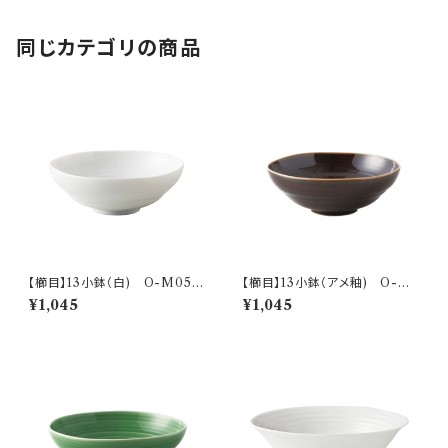
同じカテゴリの商品
【櫛目】13小鉢（白) O-M056
【櫛目】13小鉢（アメ釉) O-M
01
05602
¥1,045
¥1,045