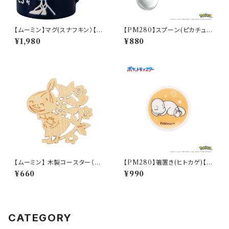
【ムーミン】マグ(スナフキン）【M
【PM280】スプーン(ピカチュ
M9000】MM9003-11
ウ)【Daily Sketch】PM284-8
¥1,980
¥880
50
【ムーミン】 木製コースター（リト
【PM280】箸置き(ヒトカゲ)【D
ルミイ）【木製コースター】
aily Sketch】PM282-402
¥660
¥990
CATEGORY