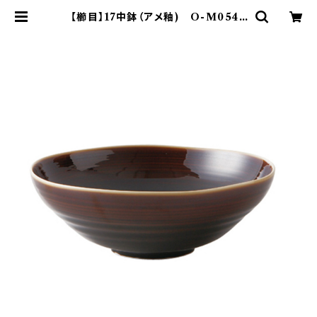
【櫛目】17中鉢（アメ釉) O-M0540
2 | yamaka official shop - 山
加商店 公式オンラインショップ