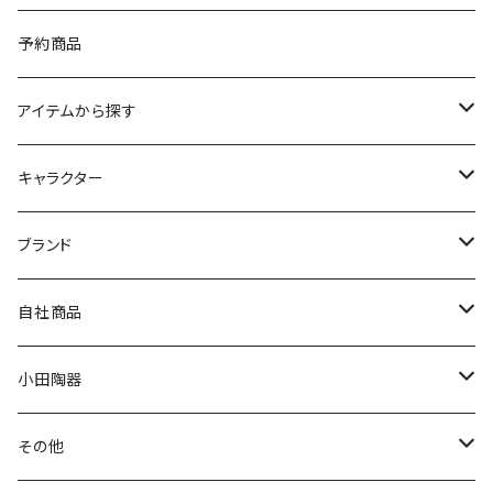
予約商品
アイテムから探す
九谷焼
キャラクター
マグ＆カップ
ムーミン
ブランド
80th記念アイテム
プレート
MOOMIN ANIMATION
LA AMYS(エミーズ)
自社商品
リトルミイの日記念アイテム
ボウル
スヌーピー
LISA LARSON(リサラーソン)
ねこ企画
小田陶器
ガラスウェア
ピーターラビット
LAURA ASHLEY(ローラ アシュレイ)
Cecera(セセラ)
さざなみ
その他