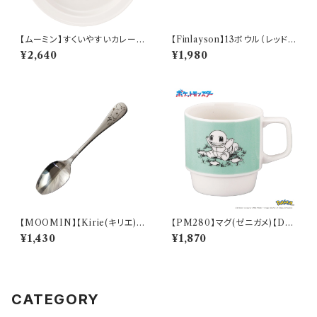
【ムーミン】すくいやすいカレー皿
【Finlayson】13ボウル（レッド）
（ムーミン）【MM9000】MM9
【コロナ】
¥2,640
¥1,980
001-320
【MOOMIN】【Kirie(キリエ)】
【PM280】マグ(ゼニガメ)【Dail
すくいやすいスプーン（ムーミン）
y Sketch】PM283-11
¥1,430
¥1,870
【MM9000】MM9001-863
CATEGORY