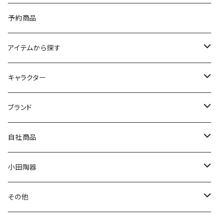
予約商品
アイテムから探す
九谷焼
キャラクター
マグ＆カップ
ムーミン
ブランド
80th記念アイテム
プレート
MOOMIN ANIMATION
LA AMYS(エミーズ)
自社商品
リトルミイの日記念アイテム
ボウル
スヌーピー
LISA LARSON(リサラーソン)
ねこ企画
小田陶器
ガラスウェア
ピーターラビット
LAURA ASHLEY(ローラ アシュレイ)
Cecera(セセラ)
さざなみ
その他