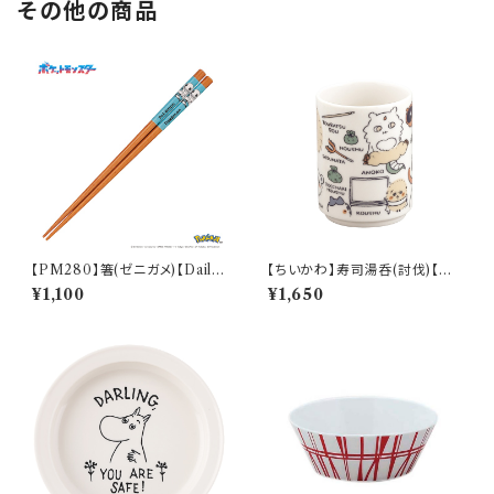
その他の商品
【PM280】箸(ゼニガメ)【Daily
【ちいかわ】寿司湯呑(討伐)【CK
Sketch】PM283-840
W50】CKW52-327
¥1,100
¥1,650