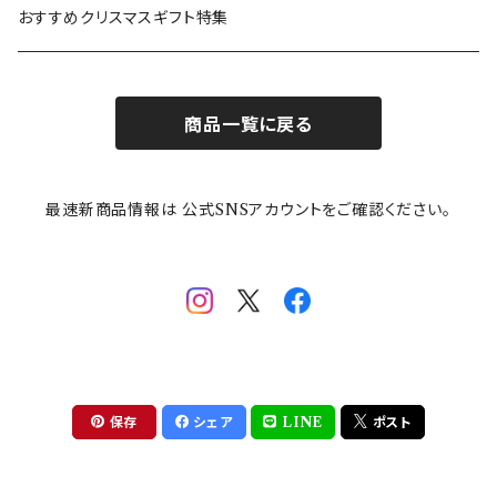
カトラリー
ポケットモンスター
Finlayson(フィンレイソン)
CELEC(セレック)
吉祥
リサイクル食器
おすすめクリスマスギフト特集
お子様用食器
ちいかわ
日比谷花壇
ユニバーサルプレート
櫛目
商品一覧に戻る
その他
mofusand（モフサンド）
香蘭社
吉祥
メイメイウェア
最速新商品情報は 公式SNSアカウントをご確認ください。
mofsand×日比谷花壇
HANAE MORI(ハナエモリ)
隅切り重箱
SoSo(ソソ）
助六の日常
THE BEATLES(ザ・ビートルズ)
komon(コモン)
旅籠
コウペンちゃん
アニカ・ヒュエット
華日和
わんなり
ちびまる子ちゃんandクレヨンしんちゃん
【山加商店×yaeko】migratory bird
HAPPY DINING(ハッピーダイニング)
プラティコ
保存
シェア
LINE
ポスト
クレヨンしんちゃん
tissage(ティサージュ）
titto(チット)