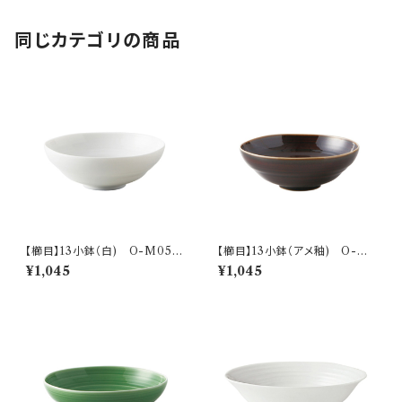
同じカテゴリの商品
【櫛目】13小鉢（白) O-M056
【櫛目】13小鉢（アメ釉) O-M
01
05602
¥1,045
¥1,045