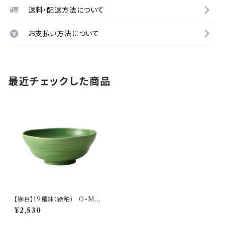
送料・配送方法について
お支払い方法について
最近チェックした商品
【櫛目】19麺鉢（緑釉) O-M15
703
¥2,530