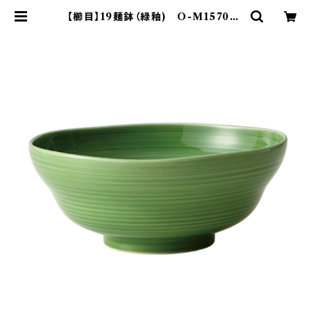
【櫛目】19麺鉢（緑釉) O-M15703 |
yamaka official shop - 山加商
店 公式オンラインショップ