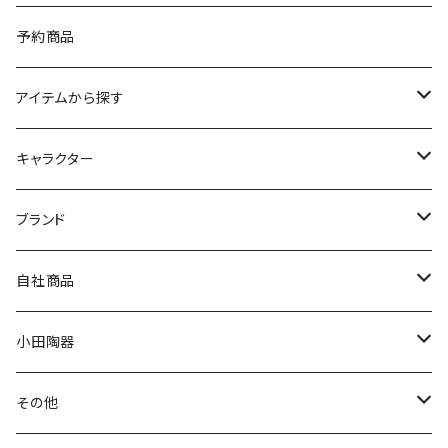
予約商品
アイテムから探す
九谷焼
キャラクター
マグ＆カップ
ムーミン
ブランド
80th記念アイテム
プレート
MOOMIN ANIMATION
LA AMYS(エミーズ)
自社商品
リトルミイの日記念アイテム
ボウル
スヌーピー
LISA LARSON(リサラーソン)
ねこ企画
小田陶器
ガラスウェア
ピーターラビット
LAURA ASHLEY(ローラ アシュレイ)
Cecera(セセラ)
さざなみ
その他