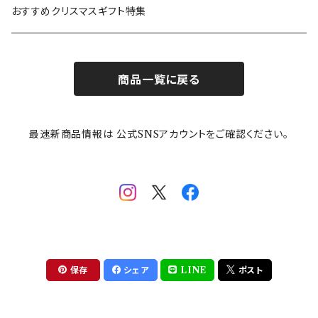
カトラリー
ポケットモンスター
Finlayson(フィンレイソン)
CELEC(セレック)
吉祥
リサイクル食器
おすすめクリスマスギフト特集
お子様用食器
ちいかわ
日比谷花壇
ユニバーサルプレート
櫛目
商品一覧に戻る
その他
mofusand（モフサンド）
香蘭社
吉祥
メイメイウェア
最速新商品情報は 公式SNSアカウントをご確認ください。
mofsand×日比谷花壇
HANAE MORI(ハナエモリ)
隅切り重箱
SoSo(ソソ）
助六の日常
THE BEATLES(ザ・ビートルズ)
komon(コモン)
旅籠
コウペンちゃん
アニカ・ヒュエット
華日和
わんなり
ちびまる子ちゃんandクレヨンしんちゃん
【山加商店×yaeko】migratory bird
HAPPY DINING(ハッピーダイニング)
プラティコ
保存
シェア
LINE
ポスト
クレヨンしんちゃん
tissage(ティサージュ）
titto(チット)