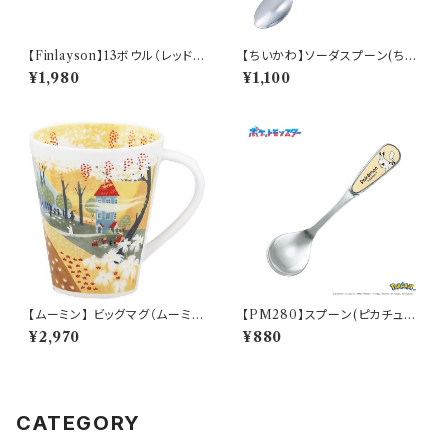
【Finlayson】13ボウル（レッド）
【ちいかわ】ソーダスプーン(ちい
【コロナ】
かわ)【CKW40】CKW41-850
¥1,980
¥1,100
【ムーミン】 ビッグマグ（ムーミン
【PM280】スプーン(ピカチュ
ハウス）【MM3200】MM3204
ウ)【Daily Sketch】PM284-8
¥2,970
¥880
-35
50
CATEGORY