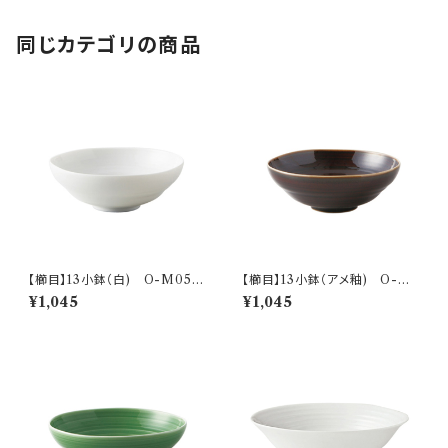
同じカテゴリの商品
【櫛目】13小鉢（白) O-M056
【櫛目】13小鉢（アメ釉) O-M
01
05602
¥1,045
¥1,045