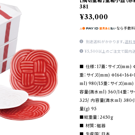
【隅切重箱】重箱小皿（赤結
381
¥33,000
なら
手数
別途送料がかかります。
送料
¥5,500以上のご注文で国内
■ 仕様：17蓋：サイズ(mm) Φ17
重：サイズ(mm) Φ164×164×
ml) 980/15重：サイズ(mm) Φ
容量(満水ml) 560/14重：サイ
325/ 内容量(満水ml) 380
量(g) 95
■総重量：2450g
■ 材質：磁器
■ 生産国：日本