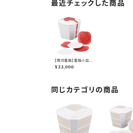
最近チェックした商品
【隅切重箱】重箱小皿
（赤結び）【YMK140】Y
¥33,000
MK142-381
同じカテゴリの商品