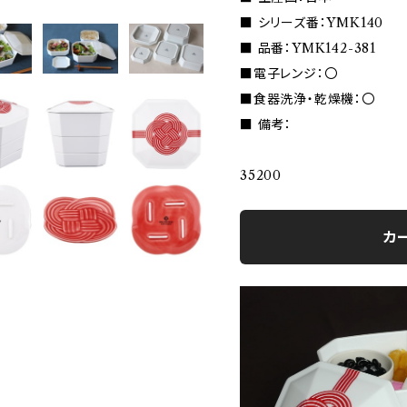
■ シリーズ番：YMK140
■ 品番：YMK142-381
■電子レンジ：〇
■食器洗浄・乾燥機：〇
■ 備考：
35200
カ