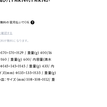
び）【YMK140】YMK142-
料無料の
翌月払いでOK
を確認する
送料が無料になります。
0×170×H29 / 重量(g) 400/16
H60 / 重量(g) 600/ 内容量(満水
145×145×H45 / 重量(g) 435/ 内
ズ(mm) Φ135×135×H35 / 重量(g)
小皿：サイズ（mm）108×108×H12/ 重