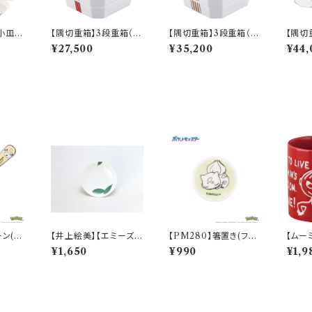
小皿
【隅切重箱】3段重箱（赤
【隅切重箱】3段重箱（金
【隅切
40】Y
結び）【YMK140】YM
結び）【YMK140】YM
（金結
¥27,500
¥35,200
¥44,
K142-380
K143-380
MK14
ーン(ピ
【井上絵美】【エミーズ】1
【PM280】箸置き(フシ
【ムー
Sketc
9.5プレート【ベイリー
ギダネ)【Daily Sketc
ィ）【
¥1,650
¥990
¥1,9
フ】AM20-1-T22
h】PM281-402
002-1