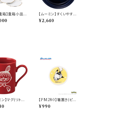
重箱】重箱小皿
【ムーミン】すくいやすい
び）【YMK140】Y
カレー皿（スナフキン）
000
¥2,640
3-381
【MM9000】MM900
3-320
ミン】マグ(リトルミ
【PM280】箸置き(ピカ
MM9000】MM9
チュウ)【Daily Sketch】
80
¥990
1
PM284-402