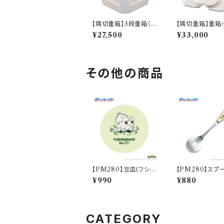
【隅切重箱】3段重箱（麻
【隅切重箱】重箱
の葉）【YMK140】YM
（麻の葉）【YMK1
¥27,500
¥33,000
K141-380
MK141-381
その他の商品
【PM280】豆皿(フシギ
【PM280】スプ
ダネ)【Daily Sketch】P
カチュウ)【Daily 
¥990
¥880
M281-333
h】PM284-850
CATEGORY