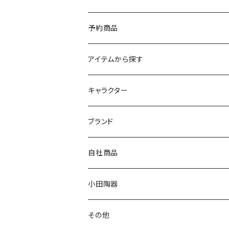
予約商品
アイテムから探す
九谷焼
キャラクター
マグ＆カップ
ムーミン
ブランド
80th記念アイテム
プレート
MOOMIN ANIMATION
LA AMYS(エミーズ)
自社商品
リトルミイの日記念アイテム
ボウル
スヌーピー
LISA LARSON(リサラーソン)
ねこ企画
小田陶器
ガラスウェア
ピーターラビット
LAURA ASHLEY(ローラ アシュレイ)
Cecera(セセラ)
さざなみ
その他