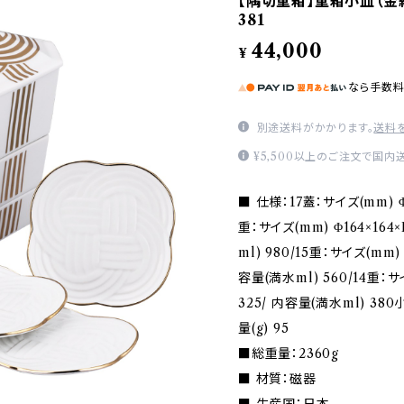
【隅切重箱】重箱小皿（金結び
381
44,000
¥
なら
手数
別途送料がかかります。
送料
¥5,500以上のご注文で国内
■ 仕様：17蓋：サイズ(mm) Φ17
重：サイズ(mm) Φ164×164×
ml) 980/15重：サイズ(mm) Φ
容量(満水ml) 560/14重：サイ
325/ 内容量(満水ml) 380
量(g) 95
■総重量：2360g
■ 材質：磁器