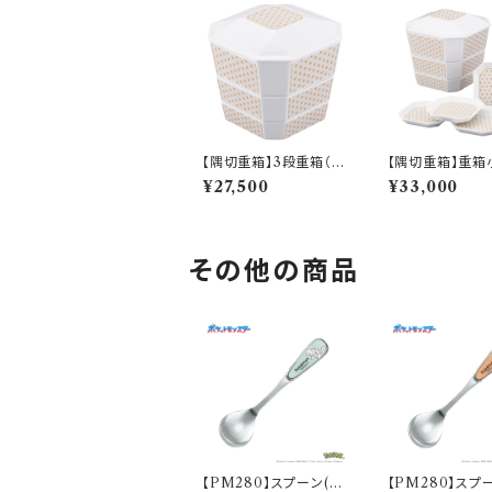
【隅切重箱】3段重箱（麻
【隅切重箱】重箱
の葉）【YMK140】YM
（麻の葉）【YMK1
¥27,500
¥33,000
K141-380
MK141-381
その他の商品
【PM280】スプーン(ゼ
【PM280】スプ