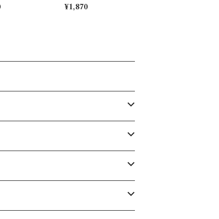
aily Sketch】P
ゲ)【Daily Sketch】P
0
¥1,870
-333
M282-11