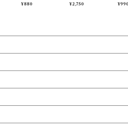
ketch】
シギダネ)【Daily Sketc
ト（レッド）【コロナ】
ュウ)【D
¥880
¥2,750
¥99
h】PM281-850
M284