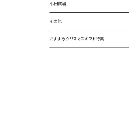
リトルミイの日記念アイテム
ボウル
スヌーピー
LISA LARSON(リサラーソン)
ねこ企画
小田陶器
ガラスウェア
ピーターラビット
LAURA ASHLEY(ローラ アシュレイ)
Cecera(セセラ)
さざなみ
その他
カトラリー
ポケットモンスター
Finlayson(フィンレイソン)
CELEC(セレック)
吉祥
リサイクル食器
おすすめクリスマスギフト特集
お子様用食器
ちいかわ
日比谷花壇
ユニバーサルプレート
櫛目
その他
mofusand（モフサンド）
香蘭社
吉祥
メイメイウェア
mofsand×日比谷花壇
HANAE MORI(ハナエモリ)
隅切り重箱
SoSo(ソソ）
助六の日常
THE BEATLES(ザ・ビートルズ)
komon(コモン)
旅籠
コウペンちゃん
アニカ・ヒュエット
華日和
わんなり