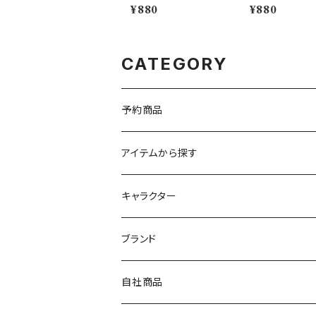
ニガメ)【Daily Sketch】
トカゲ)【Daily S
¥880
¥880
PM283-850
PM282-850
CATEGORY
予約商品
アイテムから探す
九谷焼
キャラクター
マグ＆カップ
ムーミン
ブランド
80th記念アイテム
プレート
MOOMIN ANIMATION
LA AMYS(エミーズ)
自社商品