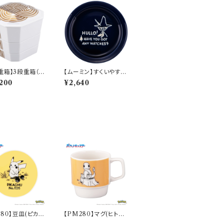
重箱】3段重箱（金
【ムーミン】すくいやすい
【YMK140】YM
カレー皿（スナフキン）
200
¥2,640
-380
【MM9000】MM900
3-320
280】豆皿(ピカチ
【PM280】マグ(ヒトカ