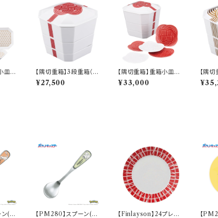
小皿
【隅切重箱】3段重箱（赤
【隅切重箱】重箱小皿
【隅切
40】Y
結び）【YMK140】YM
（赤結び）【YMK140】Y
結び）
¥27,500
¥33,000
¥35,
K142-380
MK142-381
K143
ーン(ヒ
【PM280】スプーン(フ
【Finlayson】24プレー
【PM