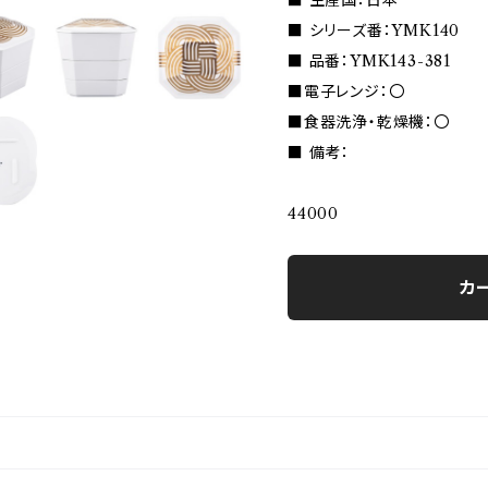
■ 生産国：日本
■ シリーズ番：YMK140
■ 品番：YMK143-381
■電子レンジ：〇
■食器洗浄・乾燥機：〇
■ 備考：
44000
カ