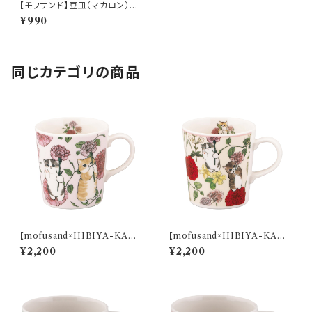
【モフサンド】豆皿（マカロン）
【MFS10】MFS11-333
¥990
同じカテゴリの商品
【mofusand×HIBIYA-KADA
【mofusand×HIBIYA-KADA
N】マグ(ピンク)【MFH10】MF
N】マグ(ベージュ)【MFH10】M
¥2,200
¥2,200
H11-11
FH12-11