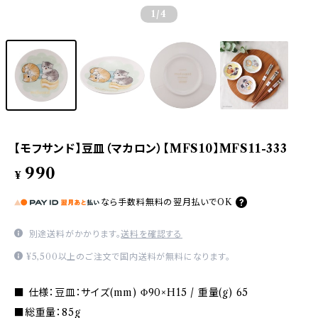
1
/4
【モフサンド】豆皿（マカロン）【MFS10】MFS11-333
990
¥
なら
手数料無料の
翌月払いでOK
別途送料がかかります。
送料を確認する
¥5,500以上のご注文で国内送料が無料になります。
■ 仕様：豆皿：サイズ(mm) Φ90×H15 / 重量(g) 65
■総重量：85g