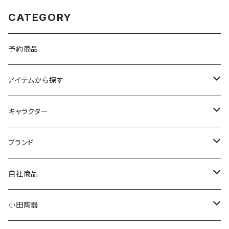
CATEGORY
予約商品
アイテムから探す
九谷焼
キャラクター
マグ＆カップ
ムーミン
ブランド
80th記念アイテム
プレート
MOOMIN ANIMATION
LA AMYS(エミーズ)
自社商品
リトルミイの日記念アイテム
ボウル
スヌーピー
LISA LARSON(リサラーソン)
ねこ企画
小田陶器