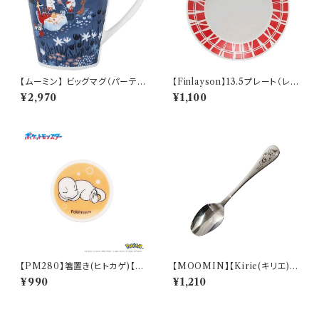
【ムーミン】 ビッグマグ（パーテ
【Finlayson】13.5プレート（レッ
ィ）【MM3200】MM3203-35
ド）【コロナ】
¥2,970
¥1,100
【PM280】箸置き(ヒトカゲ)【D
【MOOMIN】【Kirie(キリエ)】
aily Sketch】PM282-402
すくいやすいスプーンＳ（リトルミ
¥990
¥1,210
イ）【MM9000】MM9002-8
50