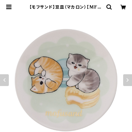
【モフサンド】豆皿（マカロン）【MFS1
0】MFS11-333 | yamaka offici
al shop - 山加商店 公式オンライン
ショップ