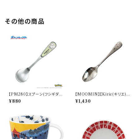
その他の商品
【PM280】スプーン(フシギダ
【MOOMIN】【Kirie(キリエ)】
ネ)【Daily Sketch】PM281-8
すくいやすいスプーン（ムーミン）
¥880
¥1,430
50
【MM9000】MM9001-863