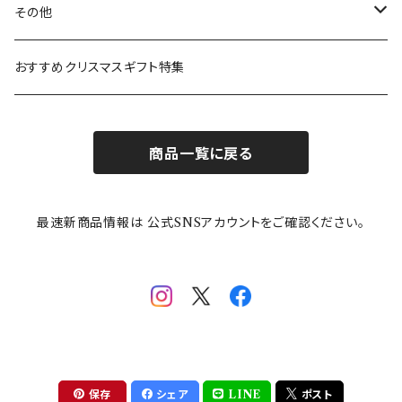
ガラスウェア
ピーターラビット
LAURA ASHLEY(ローラ アシュレイ)
Cecera(セセラ)
さざなみ
その他
カトラリー
ポケットモンスター
Finlayson(フィンレイソン)
CELEC(セレック)
吉祥
リサイクル食器
おすすめクリスマスギフト特集
お子様用食器
ちいかわ
日比谷花壇
ユニバーサルプレート
櫛目
商品一覧に戻る
その他
mofusand（モフサンド）
香蘭社
吉祥
メイメイウェア
最速新商品情報は 公式SNSアカウントをご確認ください。
mofsand×日比谷花壇
HANAE MORI(ハナエモリ)
隅切り重箱
SoSo(ソソ）
助六の日常
THE BEATLES(ザ・ビートルズ)
komon(コモン)
旅籠
コウペンちゃん
アニカ・ヒュエット
華日和
わんなり
ちびまる子ちゃんandクレヨンしんちゃん
【山加商店×yaeko】migratory bird
HAPPY DINING(ハッピーダイニング)
プラティコ
保存
シェア
LINE
ポスト