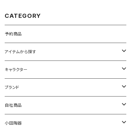
CATEGORY
予約商品
アイテムから探す
九谷焼
キャラクター
マグ＆カップ
ムーミン
ブランド
80th記念アイテム
プレート
MOOMIN ANIMATION
LA AMYS(エミーズ)
自社商品
リトルミイの日記念アイテム
ボウル
スヌーピー
LISA LARSON(リサラーソン)
ねこ企画
小田陶器