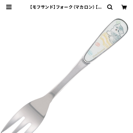
【モフサンド】フォーク（マカロン）【M
FS10】MFS11-851 | yamaka off
icial shop - 山加商店 公式オンラ
インショップ