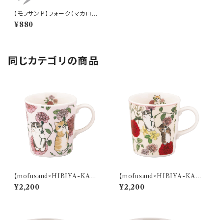
【モフサンド】フォーク（マカロン）
【MFS10】MFS11-851
¥880
同じカテゴリの商品
【mofusand×HIBIYA-KADA
【mofusand×HIBIYA-KADA
N】マグ(ピンク)【MFH10】MF
N】マグ(ベージュ)【MFH10】M
¥2,200
¥2,200
H11-11
FH12-11