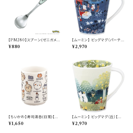
【PM280】スプーン(ゼニガメ)
【ムーミン】 ビッグマグ（パーテ
【Daily Sketch】PM283-850
ィ）【MM3200】MM3203-35
¥880
¥2,970
【ちいかわ】寿司湯呑(日常)【CK
【ムーミン】 ビッグマグ（丘）【M
W50】CKW51-327
M3200】MM3201-35
¥1,650
¥2,970