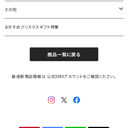
ガラスウェア
ピーターラビット
LAURA ASHLEY(ローラ アシュレイ)
Cecera(セセラ)
さざなみ
その他
カトラリー
ポケットモンスター
Finlayson(フィンレイソン)
CELEC(セレック)
吉祥
リサイクル食器
おすすめクリスマスギフト特集
お子様用食器
ちいかわ
日比谷花壇
ユニバーサルプレート
櫛目
商品一覧に戻る
その他
mofusand（モフサンド）
香蘭社
吉祥
メイメイウェア
最速新商品情報は 公式SNSアカウントをご確認ください。
mofsand×日比谷花壇
HANAE MORI(ハナエモリ)
隅切り重箱
SoSo(ソソ）
助六の日常
THE BEATLES(ザ・ビートルズ)
komon(コモン)
旅籠
コウペンちゃん
アニカ・ヒュエット
華日和
わんなり