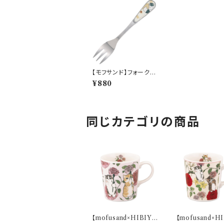
【モフサンド】フォーク
（クッキー）【MFS10】M
¥880
FS13-851
同じカテゴリの商品
【mofusand×HIBIYA
【mofusand×H