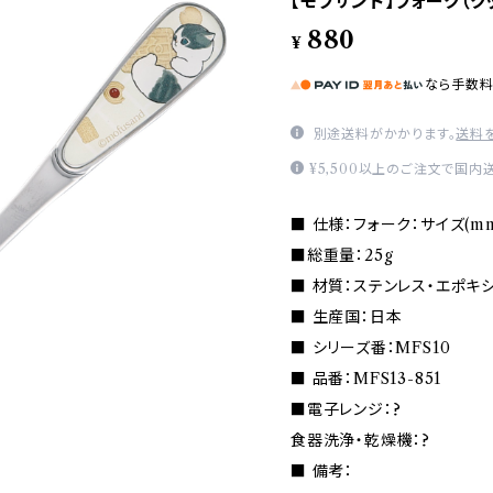
【モフサンド】フォーク（クッ
880
¥
なら
手数
別途送料がかかります。
送料
¥5,500以上のご注文で国内
■ 仕様：フォーク：サイズ(mm) 
■総重量：25g
■ 材質：ステンレス・エポキ
■ 生産国：日本
■ シリーズ番：MFS10
■ 品番：MFS13-851
■電子レンジ：?
食器洗浄・乾燥機：?
■ 備考：