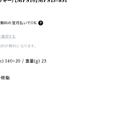
キー）【MFS10】MFS13-851
料無料の
翌月払いでOK
を確認する
送料が無料になります。
140×20 / 重量(g) 25
シ樹脂