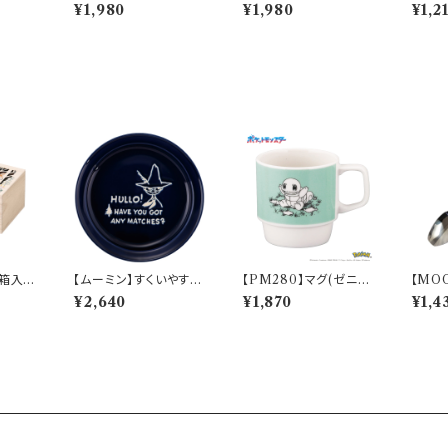
(ベー
ロン）【MFS10】MFS11
ナツ）【MFS10】MFS1
ロン）【
¥1,980
¥1,980
¥1,2
MFH1
-11
2-11
-352
木箱入マ
【ムーミン】すくいやすい
【PM280】マグ(ゼニガ
【MOO
イ)【M
カレー皿（スナフキン）
メ)【Daily Sketch】PM
(キリ
¥2,640
¥1,870
¥1,4
6001
【MM9000】MM900
283-11
プーン
3-320
9000
3