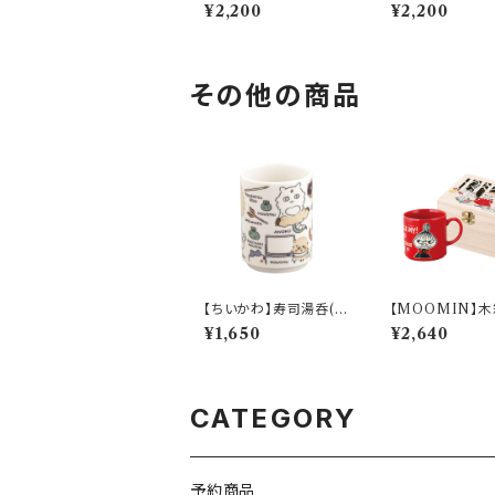
-KADAN】マグ(ピン
-KADAN】マグ
¥2,200
¥2,200
ク)【MFH10】MFH11-
ジュ)【MFH10】
11
2-11
その他の商品
【ちいかわ】寿司湯呑(討
【MOOMIN】
伐)【CKW50】CKW5
グ(アイムリトルミ
¥1,650
¥2,640
2-327
M16000】MM1
-11H
CATEGORY
予約商品