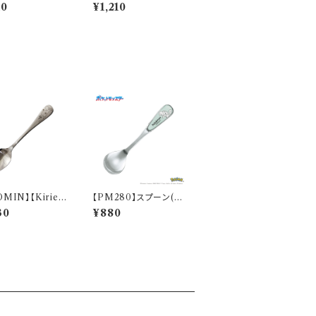
MFS10】MFS11
ナツ）【MFS10】MFS1
10
¥1,210
2-352
MIN】【Kirie
【PM280】スプーン(ゼ
エ)】すくいやすいス
ニガメ)【Daily Sketch】
30
¥880
（ムーミン）【MM
PM283-850
】MM9001-86