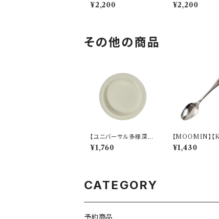
-KADAN】マグ(ピン
-KADAN】マグ
¥2,200
¥2,200
ク)【MFH10】MFH11-
ジュ)【MFH10】
11
2-11
その他の商品
【ユニバーサル多様深
【MOOMIN】【Ki
皿】【すくいやすいうつ
(キリエ)】すくい
¥1,760
¥1,430
わ】21cm ディーププレ
プーン（ムーミン
ート（ホワイト）【NB10】
9000】MM900
3
CATEGORY
予約商品