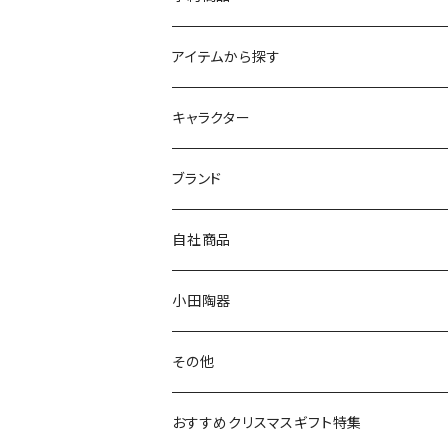
アイテムから探す
九谷焼
キャラクター
マグ＆カップ
ムーミン
ブランド
80th記念アイテム
プレート
MOOMIN ANIMATION
LA AMYS(エミーズ)
自社商品
リトルミイの日記念アイテム
ボウル
スヌーピー
LISA LARSON(リサラーソン)
ねこ企画
小田陶器
ガラスウェア
ピーターラビット
LAURA ASHLEY(ローラ アシュレイ)
Cecera(セセラ)
さざなみ
その他
カトラリー
ポケットモンスター
Finlayson(フィンレイソン)
CELEC(セレック)
吉祥
リサイクル食器
おすすめクリスマスギフト特集