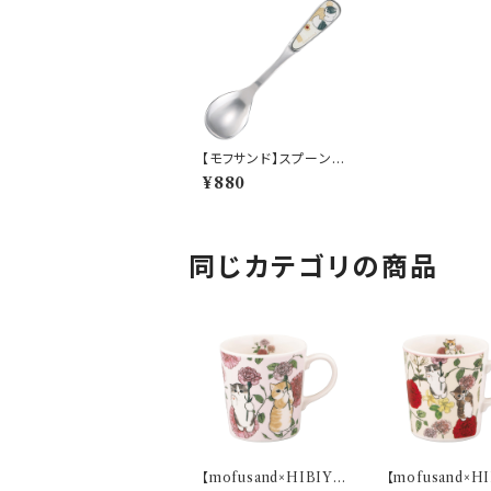
【モフサンド】スプーン
（クッキー）【MFS10】M
¥880
FS13-850
同じカテゴリの商品
【mofusand×HIBIYA
【mofusand×H