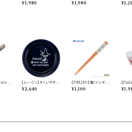
(ベー
ロン）【MFS10】MFS11
ナツ）【MFS10】MFS1
ロン）【
¥1,980
¥1,980
¥1,2
MFH1
-11
2-11
-352
rie
【ムーミン】すくいやすい
【PM280】箸(フシギダ
【Fin
やすいス
カレー皿（スナフキン）
ネ)【Daily Sketch】P
（レッ
¥2,640
¥1,100
¥1,9
）【MM
【MM9000】MM900
M281-840
1-86
3-320