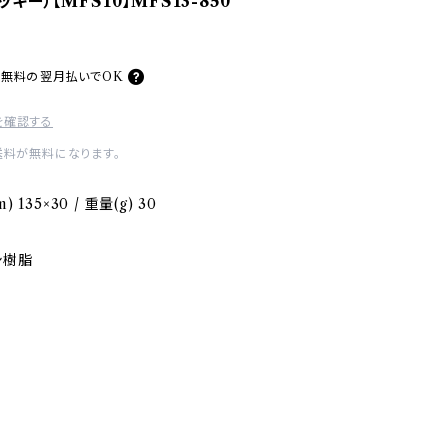
キー）【MFS10】MFS13-850
料無料の
翌月払いでOK
を確認する
送料が無料になります。
135×30 / 重量(g) 30
シ樹脂