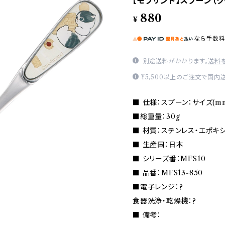
【モフサンド】スプーン（クッ
880
¥
なら
手数
別途送料がかかります。
送料
¥5,500以上のご注文で国内
■ 仕様：スプーン：サイズ(mm) 
■総重量：30g
■ 材質：ステンレス・エポキ
■ 生産国：日本
■ シリーズ番：MFS10
■ 品番：MFS13-850
■電子レンジ：?
食器洗浄・乾燥機：?
■ 備考：