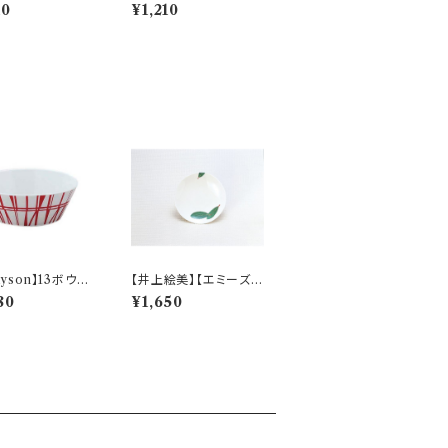
MFS10】MFS11
ナツ）【MFS10】MFS1
10
¥1,210
2-352
layson】13ボウル
【井上絵美】【エミーズ】1
ド）【コロナ】
9.5プレート【ベイリー
80
¥1,650
フ】AM20-1-T22