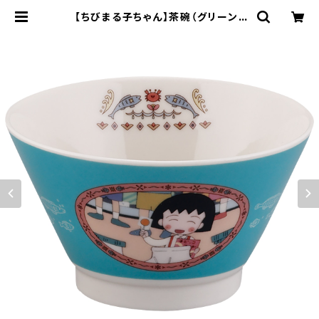
【ちびまる子ちゃん】茶碗（グリーン）
【CM40】CM42-351 | yamaka o
fficial shop - 山加商店 公式オン
ラインショップ