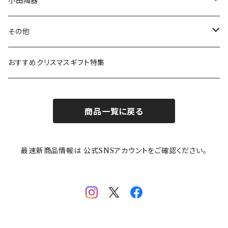
ボウル
スヌーピー
LISA LARSON(リサラーソン)
ねこ企画
小田陶器
ガラスウェア
ピーターラビット
LAURA ASHLEY(ローラ アシュレイ)
Cecera(セセラ)
さざなみ
その他
カトラリー
ポケットモンスター
Finlayson(フィンレイソン)
CELEC(セレック)
吉祥
リサイクル食器
おすすめクリスマスギフト特集
お子様用食器
ちいかわ
日比谷花壇
ユニバーサルプレート
櫛目
商品一覧に戻る
その他
mofusand（モフサンド）
香蘭社
吉祥
メイメイウェア
最速新商品情報は 公式SNSアカウントをご確認ください。
mofsand×日比谷花壇
HANAE MORI(ハナエモリ)
隅切り重箱
SoSo(ソソ）
助六の日常
THE BEATLES(ザ・ビートルズ)
komon(コモン)
旅籠
コウペンちゃん
アニカ・ヒュエット
華日和
わんなり