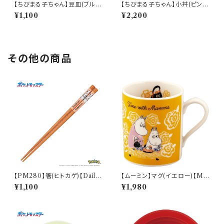
【ちびまる子ちゃん】豆皿(ブル
【ちびまる子ちゃん】小丼(ピン
ー)【CM60】CM62-333
ク)【CM60】CM61-312
¥1,100
¥2,200
その他の商品
【PM280】箸(ヒトカゲ)【Daily
【ムーミン】マグ(イエロー)【M
Sketch】PM282-840
M9500】MM9501-11
¥1,100
¥1,980