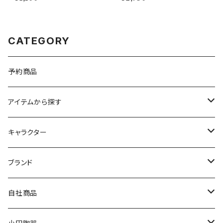
CATEGORY
予約商品
アイテムから探す
九谷焼
キャラクター
マグ＆カップ
ムーミン
ブランド
80th記念アイテム
プレート
MOOMIN ANIMATION
LA AMYS(エミーズ)
自社商品
リトルミイの日記念アイテム