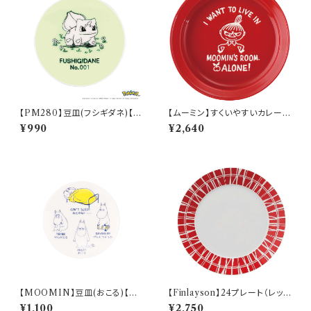
【PM280】豆皿(フシギダネ)【D
【ムーミン】すくいやすいカレー皿
aily Sketch】PM281-333
（リトルミィ）【MM9000】MM
¥990
¥2,640
9002-320
【MOOMIN】豆皿(おこる)【M
【Finlayson】24プレート（レッ
M14000】MM14003-333
ド）【コロナ】
¥1,100
¥2,750