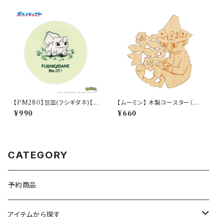
【PM280】豆皿(フシギダネ)【D
【ムーミン】 木製コースター（ス
aily Sketch】PM281-333
ナフキン）【木製コースター】
¥990
¥660
CATEGORY
予約商品
アイテムから探す