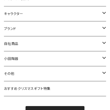
九谷焼
キャラクター
マグ＆カップ
ムーミン
ブランド
80th記念アイテム
プレート
MOOMIN ANIMATION
LA AMYS(エミーズ)
自社商品
リトルミイの日記念アイテム
ボウル
スヌーピー
LISA LARSON(リサラーソン)
ねこ企画
小田陶器
ガラスウェア
ピーターラビット
LAURA ASHLEY(ローラ アシュレイ)
Cecera(セセラ)
さざなみ
その他
カトラリー
ポケットモンスター
Finlayson(フィンレイソン)
CELEC(セレック)
吉祥
リサイクル食器
おすすめクリスマスギフト特集
お子様用食器
ちいかわ
日比谷花壇
ユニバーサルプレート
櫛目