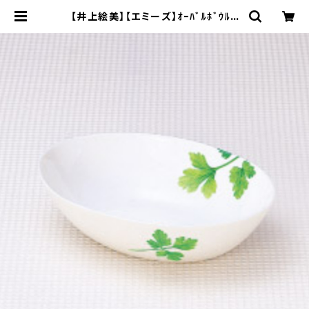
【井上絵美】【エミーズ】ｵｰﾊﾞﾙﾎﾞｳﾙL
【パセリ】AM20-3-T77 | yamaka
official shop - 山加商店 公式オ
ンラインショップ