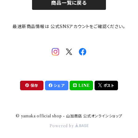
商品一覧に戻る
その他
mofusand（モフサンド）
香蘭社
吉祥
メイメイウェア
最速新商品情報は 公式SNSアカウントをご確認ください。
mofsand×日比谷花壇
HANAE MORI(ハナエモリ)
隅切り重箱
SoSo(ソソ）
助六の日常
THE BEATLES(ザ・ビートルズ)
komon(コモン)
旅籠
コウペンちゃん
アニカ・ヒュエット
華日和
わんなり
ちびまる子ちゃんandクレヨンしんちゃん
【山加商店×yaeko】migratory bird
HAPPY DINING(ハッピーダイニング)
プラティコ
保存
シェア
LINE
ポスト
クレヨンしんちゃん
tissage(ティサージュ）
titto(チット)
© yamaka official shop - 山加商店 公式オンラインショップ
ハローキティ
結
Powered by