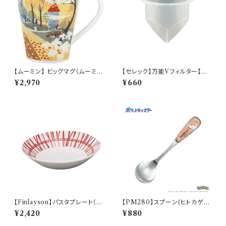
【ムーミン】 ビッグマグ（ムーミン
【セレック】万能Vフィルター【C-
ハウス）【MM3200】MM3204
V-2WM】
¥2,970
¥660
-35
【Finlayson】パスタプレート（レ
【PM280】スプーン(ヒトカゲ)
ッド）【コロナ】
【Daily Sketch】PM282-850
¥2,420
¥880