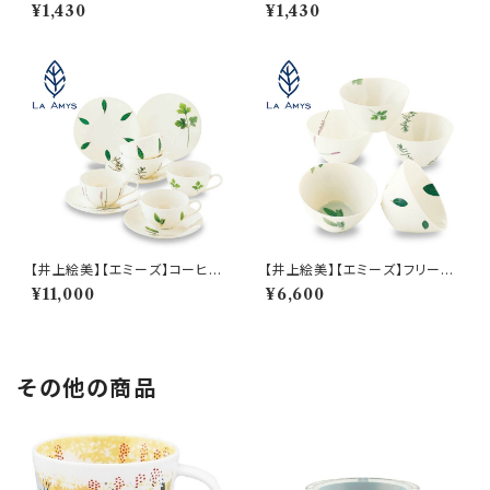
【ラベンダー】AM20-2-T34
【パセリ】AM20-3-T46
¥1,430
¥1,430
【井上絵美】【エミーズ】コーヒー
【井上絵美】【エミーズ】フリー・
＆ティー・ヴァリエ5【トゥージュ
ボウル・ヴァリエ5【トゥージュー
¥11,000
¥6,600
ール】
ル】
その他の商品