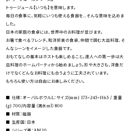
トゥージュール【いつも】を意味します。
毎日の食事に、気軽にいつも使える食器を…そんな意味を込めま
した。
日本の家庭の食卓には、世界中のお料理が並びます。
お箸で食べるフレンチ、和洋折衷の食卓、仲間で囲む大皿料理、そ
んなシーンをイメージした食器です。
おもてなしの基本はホストも楽しめること。達人への第一歩は大
皿料理のホームパーティから始めましょう。形や大きさも、洋食だ
けでなくどんなお料理にも合うように工夫されています。
もちろん使い方は自由にお楽しみください。
■ 仕様：オーバルボウルL：サイズ(mm) 175×245×H65 / 重量
(g) 700/内容量（満水ml）800
■ 材質：磁器
■ 生産国：日本
■ シリーズ番：AM20