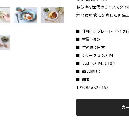
あらゆる世代のライフスタイ
素材は環境に配慮した再生土R
■ 仕様：21プレート：サイズ(mm
■ 材質：磁器
■ 生産国：日本
■ シリーズ番：O-M
■ 品番：O-M50104
■ 商品説明：
■ 備考：
4979855324455
カ