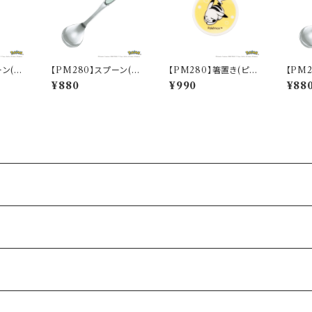
ーン(フ
【PM280】スプーン(ゼ
【PM280】箸置き(ピカ
【PM
Sketc
ニガメ)【Daily Sketch】
チュウ)【Daily Sketch】
トカゲ)【
¥880
¥990
¥88
PM283-850
PM284-402
PM28