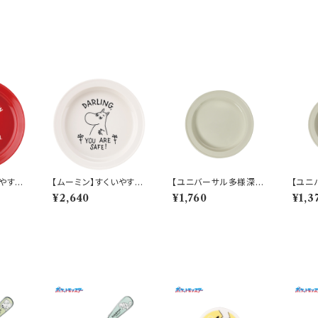
いやすい
【ムーミン】すくいやすい
【ユニバーサル多様深
【ユニ
ィ）
カレー皿（ムーミン）【M
皿】【すくいやすいうつ
皿】【
¥2,640
¥1,760
¥1,3
M900
M9000】MM9001-3
わ】21cm ディーププレ
わ】1
20
ート（ホワイト）【NB10】
ート（