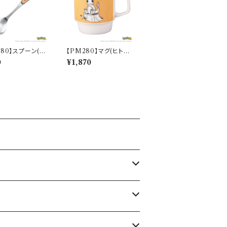
280】スプーン(ヒ
【PM280】マグ(ヒトカ
Daily Sketch】
ゲ)【Daily Sketch】P
0
¥1,870
2-850
M282-11