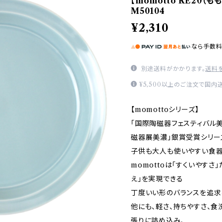
【momotto RE20（も
M50104
¥2,310
なら
手数
別途送料がかかります。
送料
¥5,500以上のご注文で国内
【momottoシリーズ】
「国際陶磁器フェスティバル美
磁器展美濃」銀賞受賞シリー
子供も大人も使いやすい食器
momottoは「すくいやすさ
え」を実現できる
丁度いい形のバランスを追求
他にも、軽さ、持ちやすさ、
張りに詰め込み、