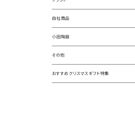
80th記念アイテム
プレート
MOOMIN ANIMATION
LA AMYS(エミーズ)
自社商品
リトルミイの日記念アイテム
ボウル
スヌーピー
LISA LARSON(リサラーソン)
ねこ企画
小田陶器
ガラスウェア
ピーターラビット
LAURA ASHLEY(ローラ アシュレイ)
Cecera(セセラ)
さざなみ
その他
カトラリー
ポケットモンスター
Finlayson(フィンレイソン)
CELEC(セレック)
吉祥
リサイクル食器
おすすめクリスマスギフト特集
お子様用食器
ちいかわ
日比谷花壇
ユニバーサルプレート
櫛目
その他
mofusand（モフサンド）
香蘭社
吉祥
メイメイウェア
mofsand×日比谷花壇
HANAE MORI(ハナエモリ)
隅切り重箱
SoSo(ソソ）