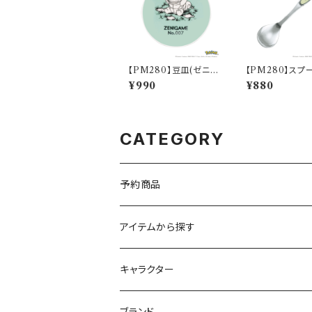
【PM280】豆皿(ゼニガ
【PM280】スプ
メ)【Daily Sketch】PM
シギダネ)【Daily 
¥990
¥880
283-333
h】PM281-850
CATEGORY
予約商品
アイテムから探す
九谷焼
キャラクター
マグ＆カップ
ムーミン
ブランド