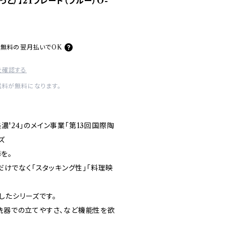
もっと）】21プレート（ブルー）O-
料無料の
翌月払いでOK
を確認する
送料が無料になります。
濃'24」のメイン事業「第13回国際陶
ズ
を。
」だけでなく「スタッキング性」「料理映
したシリーズです。
食洗器での立てやすさ、など機能性を欲