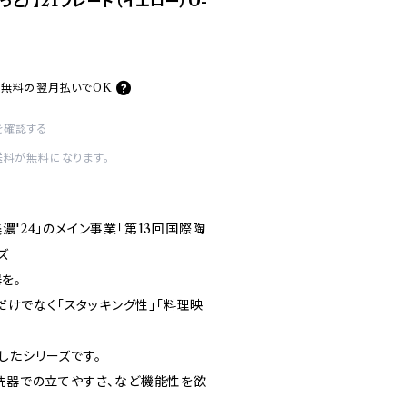
もっと）】21プレート（イエロー）O-
料無料の
翌月払いでOK
を確認する
送料が無料になります。
濃'24」のメイン事業「第13回国際陶
ズ
を。
」だけでなく「スタッキング性」「料理映
したシリーズです。
食洗器での立てやすさ、など機能性を欲