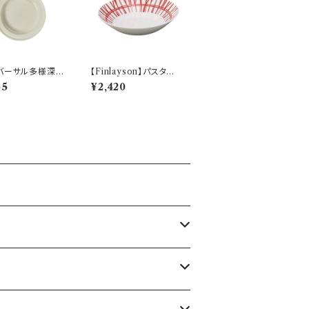
バーサル多様深
【Finlayson】パスタプ
すくいやすいうつ
レート（レッド）【コロナ】
55
¥2,420
.5cm ディーププ
（ホワイト）【NB1