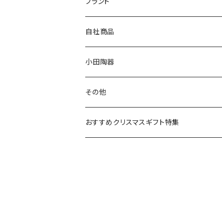
マグ＆カップ
ムーミン
ブランド
80th記念アイテム
プレート
MOOMIN ANIMATION
LA AMYS(エミーズ)
自社商品
リトルミイの日記念アイテム
ボウル
スヌーピー
LISA LARSON(リサラーソン)
ねこ企画
小田陶器
ガラスウェア
ピーターラビット
LAURA ASHLEY(ローラ アシュレイ)
Cecera(セセラ)
さざなみ
その他
カトラリー
ポケットモンスター
Finlayson(フィンレイソン)
CELEC(セレック)
吉祥
リサイクル食器
おすすめクリスマスギフト特集
お子様用食器
ちいかわ
日比谷花壇
ユニバーサルプレート
櫛目
その他
mofusand（モフサンド）
香蘭社
吉祥
メイメイウェア
mofsand×日比谷花壇
HANAE MORI(ハナエモリ)
隅切り重箱
SoSo(ソソ）