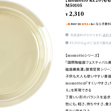
【momotto RE20（も
M50105
2,310
¥
なら
手数
別途送料がかかります。
送料
¥5,500以上のご注文で国内
【momottoシリーズ】
「国際陶磁器フェスティバル美
磁器展美濃」銀賞受賞シリー
子供も大人も使いやすい食器
momottoは「すくいやすさ
え」を実現できる
丁度いい形のバランスを追求
他にも、軽さ、持ちやすさ、