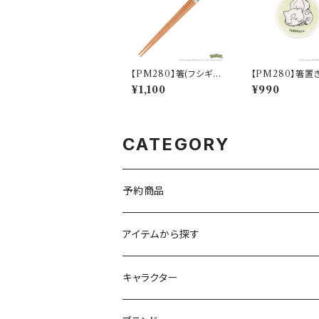
【PM280】箸(フシギダ
【PM280】箸置
ネ)【Daily Sketch】P
ギダネ)【Daily S
¥1,100
¥990
M281-840
h】PM281-402
CATEGORY
予約商品
アイテムから探す
九谷焼
キャラクター