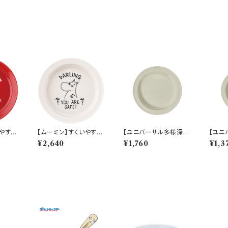
いやすい
【ムーミン】すくいやすい
【ユニバーサル多様深
【ユニ
ィ）
カレー皿（ムーミン）【M
皿】【すくいやすいうつ
皿】【
¥2,640
¥1,760
¥1,3
M900
M9000】MM9001-3
わ】21cm ディーププレ
わ】1
20
ート（ホワイト）【NB10】
ート（