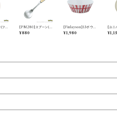
き(フシ
【PM280】スプーン(ピ
【Finlayson】13ボウル
【ユニ
ketc
カチュウ)【Daily Sketc
（レッド）【コロナ】
皿】【
¥880
¥1,980
¥1,1
h】PM284-850
わ】16
レート
0】