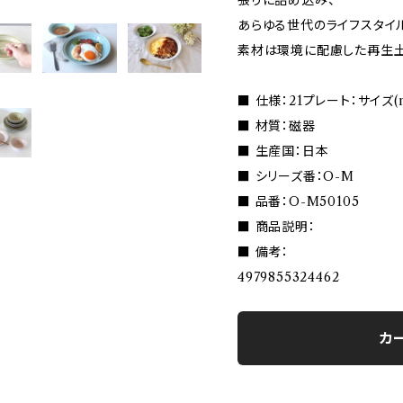
張りに詰め込み、
あらゆる世代のライフスタイ
素材は環境に配慮した再生土R
■ 仕様：21プレート：サイズ(mm
■ 材質：磁器
■ 生産国：日本
■ シリーズ番：O-M
■ 品番：O-M50105
■ 商品説明：
■ 備考：
4979855324462
カ