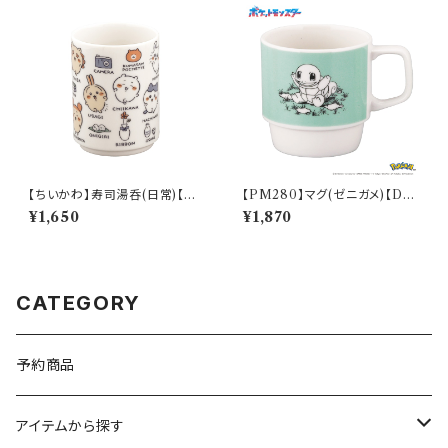
【ちいかわ】寿司湯呑(日常)【CK
【PM280】マグ(ゼニガメ)【Dail
W50】CKW51-327
y Sketch】PM283-11
¥1,650
¥1,870
CATEGORY
予約商品
アイテムから探す