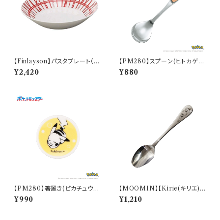
【Finlayson】パスタプレート（レ
【PM280】スプーン(ヒトカゲ)
ッド）【コロナ】
【Daily Sketch】PM282-850
¥2,420
¥880
【PM280】箸置き(ピカチュウ)
【MOOMIN】【Kirie(キリエ)】
【Daily Sketch】PM284-402
すくいやすいスプーンＳ（リトルミ
¥990
¥1,210
イ）【MM9000】MM9002-8
50