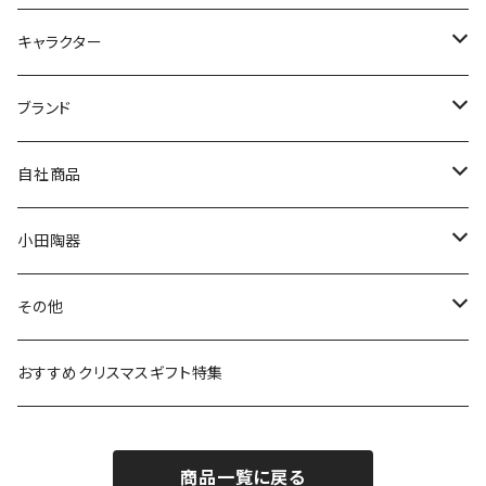
九谷焼
キャラクター
マグ＆カップ
ムーミン
ブランド
80th記念アイテム
プレート
MOOMIN ANIMATION
LA AMYS(エミーズ)
自社商品
リトルミイの日記念アイテム
ボウル
スヌーピー
LISA LARSON(リサラーソン)
ねこ企画
小田陶器
ガラスウェア
ピーターラビット
LAURA ASHLEY(ローラ アシュレイ)
Cecera(セセラ)
さざなみ
その他
カトラリー
ポケットモンスター
Finlayson(フィンレイソン)
CELEC(セレック)
吉祥
リサイクル食器
おすすめクリスマスギフト特集
お子様用食器
ちいかわ
日比谷花壇
ユニバーサルプレート
櫛目
商品一覧に戻る