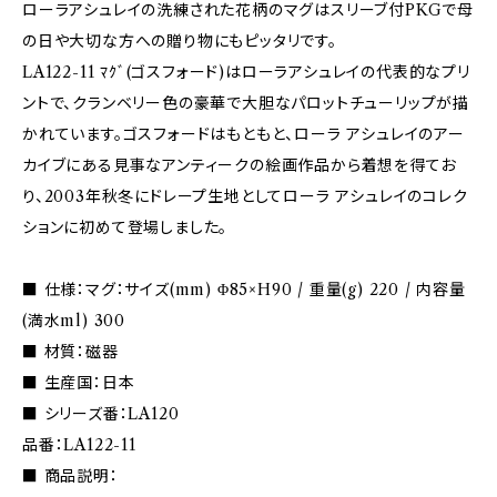
ローラアシュレイの洗練された花柄のマグはスリーブ付PKGで母
の日や大切な方への贈り物にもピッタリです。
LA122-11 ﾏｸﾞ(ゴスフォード)はローラアシュレイの代表的なプリ
ントで、クランベリー色の豪華で大胆なパロットチューリップが描
かれています。ゴスフォードはもともと、ローラ アシュレイのアー
カイブにある見事なアンティークの絵画作品から着想を得てお
り、2003年秋冬にドレープ生地としてローラ アシュレイのコレク
ションに初めて登場しました。
■ 仕様：マグ：サイズ(mm) Φ85×H90 / 重量(g) 220 / 内容量
(満水ml) 300
■ 材質：磁器
■ 生産国：日本
■ シリーズ番：LA120
品番：LA122-11
■ 商品説明：