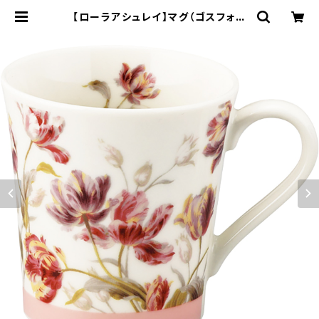
【ローラアシュレイ】マグ（ゴスフォー
ド）【LA120】LA122-11 | yamaka
official shop - 山加商店 公式オ
ンラインショップ