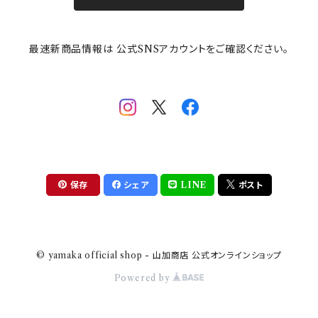
その他
mofusand（モフサンド）
香蘭社
吉祥
メイメイウェア
最速新商品情報は 公式SNSアカウントをご確認ください。
mofsand×日比谷花壇
HANAE MORI(ハナエモリ)
隅切り重箱
SoSo(ソソ）
助六の日常
THE BEATLES(ザ・ビートルズ)
komon(コモン)
旅籠
コウペンちゃん
アニカ・ヒュエット
華日和
わんなり
ちびまる子ちゃんandクレヨンしんちゃん
【山加商店×yaeko】migratory bird
HAPPY DINING(ハッピーダイニング)
プラティコ
保存
シェア
LINE
ポスト
クレヨンしんちゃん
tissage(ティサージュ）
titto(チット)
© yamaka official shop - 山加商店 公式オンラインショップ
ハローキティ
結
Powered by
サンリオキャラクターズ
すずめ茶器