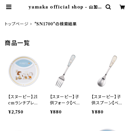
yamaka official shop - 山加商
店 公式オンラインショップ
トップページ
"SN1700"の検索結果
商品一覧
【スヌーピー】21
【スヌーピー】子
【スヌーピー】子
cmランチプレー
供フォーク【ベビ
供スプーン【ベビ
ト【ベビー】 SN1
ー】 SN1702-85
ー】 SN1701-85
¥2,750
¥880
¥880
700-38
1
0