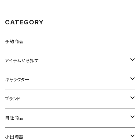
CATEGORY
予約商品
アイテムから探す
九谷焼
キャラクター
マグ＆カップ
ムーミン
ブランド
80th記念アイテム
プレート
MOOMIN ANIMATION
LA AMYS(エミーズ)
自社商品
リトルミイの日記念アイテム
ボウル
スヌーピー
LISA LARSON(リサラーソン)
ねこ企画
小田陶器