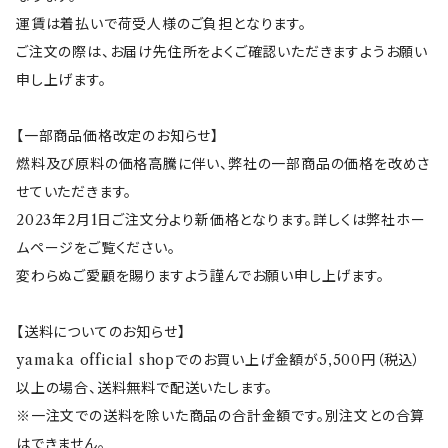
ねこぺん日和
Gaspard et Lisa(リサとガスパール)
サークル
運賃は着払いで荷受人様のご負担となります。
ご注文の際は、お届け先住所をよくご確認いただきますようお願い
ボンレス犬とボンレス猫
I'm Doraemon(ドラえもん)
花色
申し上げます。
愛しすぎて大好きすぎる。
ウルポとトゥルポ
ToH(Re50)
【一部商品価格改定のお知らせ】
燃料及び原料の価格高騰に伴い、弊社の一部商品の価格を改めさ
リラックマ
鉄鉢（てっぱち）
せていただきます。
2023年2月1日ご注文分より新価格となります。詳しくは弊社ホー
ムページをご覧ください。
Paddington(パディントン)
mommoto(ももっと）
変わらぬご愛顧を賜りますよう謹んでお願い申し上げます。
コジコジ
【送料についてのお知らせ】
yamaka official shopでのお買い上げ金額が5,500円（税込）
ピングー
以上の場合、送料無料で配送いたします。
※一注文での送料を除いた商品の合計金額です。別注文との合算
ホワイトタイガーとブラックタイガー
はできません。