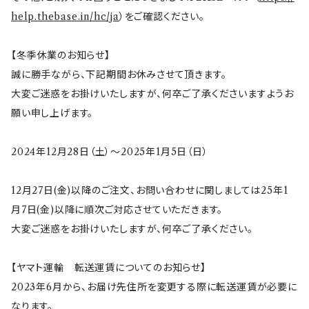
help.thebase.in/hc/ja
）をご確認ください。
ちびまる子ちゃんandクレヨンしんちゃん
【山加商店×yaeko】migratory bird
HAPPY DINING(ハッピーダイニング)
プラティコ
【冬季休業のお知らせ】
クレヨンしんちゃん
tissage(ティサージュ）
titto(チット)
誠に勝手ながら、下記期間お休みさせて頂きます。
大変ご迷惑をお掛けいたしますが、何卒ご了承くださいますようお
ハローキティ
結
願い申し上げます。
サンリオキャラクターズ
すずめ茶器
2024年12月28日（土）～2025年1月5日（日）
ちびまる子ちゃん
frill(フリル)
12月27日(金)以降のご注文、お問い合わせに関しましては25年1
月7日(金)以降に順次ご対応させていただきます。
大変ご迷惑をお掛けいたしますが、何卒ご了承ください。
LINE CREATORS
honoka(ほのか）
【ヤマト運輸 転送運賃についてのお知らせ】
うさまる
マクミラン・アリス
スクエア
2023年6月から、お届け先住所を変更する際に転送運賃が必要に
なります。