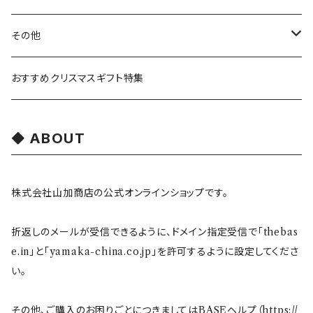
ガラスウェア
ピーターラビット
LAURA ASHLEY(ローラ アシュレイ)
Cecera(セセラ)
さざなみ
その他
カトラリー
ポケットモンスター
Finlayson(フィンレイソン)
CELEC(セレック)
吉祥
リサイクル食器
おすすめクリスマスギフト特集
お子様用食器
ちいかわ
日比谷花壇
ユニバーサルプレート
櫛目
ABOUT
その他
mofusand（モフサンド）
香蘭社
吉祥
メイメイウェア
株式会社山加商店の公式オンラインショップです。
mofsand×日比谷花壇
HANAE MORI(ハナエモリ)
隅切り重箱
SoSo(ソソ）
折返しのメールが受信できるように、ドメイン指定受信で「thebas
助六の日常
THE BEATLES(ザ・ビートルズ)
komon(コモン)
旅籠
e.in」と「yamaka-china.co.jp」を許可するように設定してくださ
い。
コウペンちゃん
アニカ・ヒュエット
華日和
わんなり
その他、ご購入のお困りごとにつきましてはBASEヘルプ（
https://