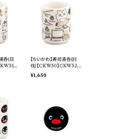
湯呑(日
【ちいかわ】寿司湯呑(討
KW51-3
伐)【CKW50】CKW52-
327
¥1,650