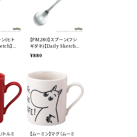
ーン(ヒト
【PM280】スプーン(フシ
etch】P
ギダネ)【Daily Sketch】
PM281-850
¥880
(リトルミ
【ムーミン】マグ（ムーミ