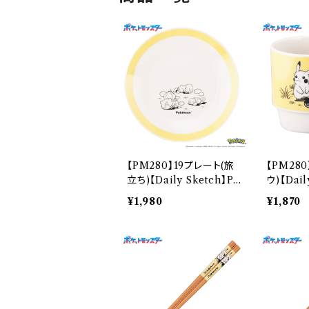
【PM280】19プレート(旅
【PM28
立ち)【Daily Sketch】P
ウ)【Dail
M285-330
84-11
¥1,980
¥1,870