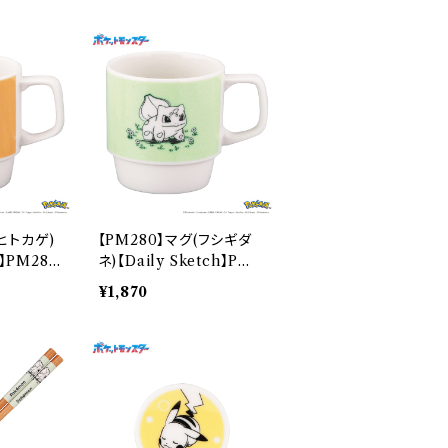
(ヒトカゲ)
【PM280】マグ(フシギダ
h】PM282
ネ)【Daily Sketch】PM2
81-11
¥1,870