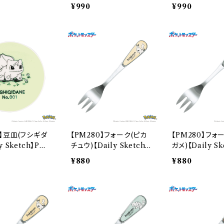
M281-402
84-333
¥990
¥990
0】豆皿(フシギダ
【PM280】フォーク(ピカ
【PM280】フォ
y Sketch】PM2
チュウ)【Daily Sketch】
ガメ)【Daily Sk
PM284-851
M283-851
¥880
¥880