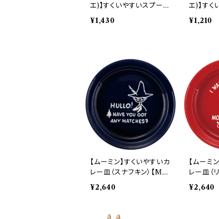
エ)】すくいやすいスプーン
エ)】す
（ムーミン）【MM9000】
Ｓ（リトル
¥1,430
¥1,210
MM9001-863
0】MM90
【ムーミン】すくいやすいカ
【ムーミ
レー皿（スナフキン）【MM
レー皿（リ
9000】MM9003-320
000】MM
¥2,640
¥2,640