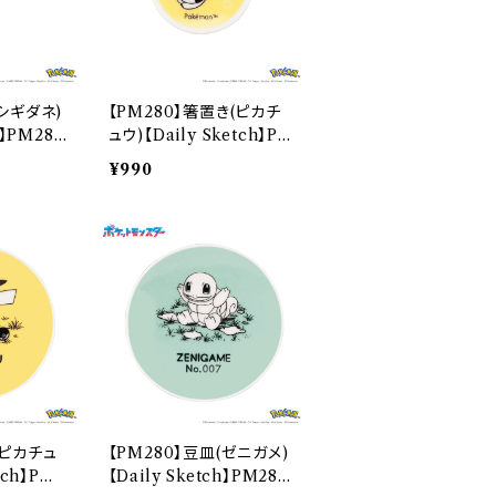
フシギダネ)
【PM280】箸置き(ピカチ
h】PM281
ュウ)【Daily Sketch】P
M284-402
¥990
(ピカチュ
【PM280】豆皿(ゼニガメ)
tch】PM2
【Daily Sketch】PM283