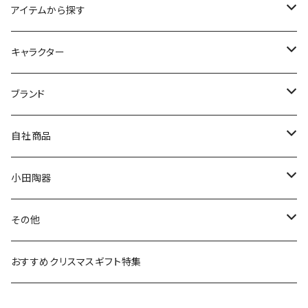
アイテムから探す
九谷焼
キャラクター
マグ＆カップ
ムーミン
ブランド
80th記念アイテム
プレート
MOOMIN ANIMATION
LA AMYS(エミーズ)
自社商品
リトルミイの日記念アイテム
ボウル
スヌーピー
LISA LARSON(リサラーソン)
ねこ企画
小田陶器
ガラスウェア
ピーターラビット
LAURA ASHLEY(ローラ アシュレイ)
Cecera(セセラ)
さざなみ
その他
カトラリー
ポケットモンスター
Finlayson(フィンレイソン)
CELEC(セレック)
吉祥
リサイクル食器
おすすめクリスマスギフト特集
お子様用食器
ちいかわ
日比谷花壇
ユニバーサルプレート
櫛目