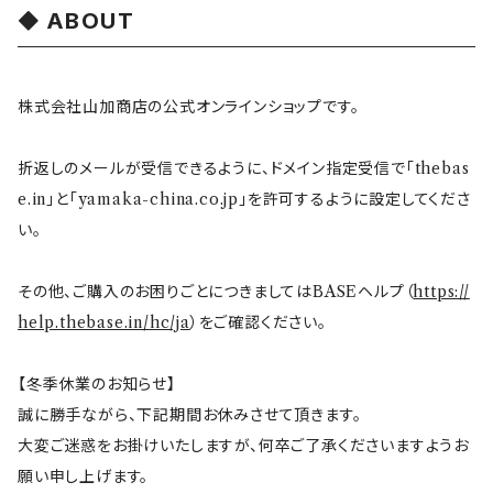
ABOUT
その他
mofusand（モフサンド）
香蘭社
吉祥
メイメイウェア
株式会社山加商店の公式オンラインショップです。
mofsand×日比谷花壇
HANAE MORI(ハナエモリ)
隅切り重箱
SoSo(ソソ）
折返しのメールが受信できるように、ドメイン指定受信で「thebas
助六の日常
THE BEATLES(ザ・ビートルズ)
komon(コモン)
旅籠
e.in」と「yamaka-china.co.jp」を許可するように設定してくださ
い。
コウペンちゃん
アニカ・ヒュエット
華日和
わんなり
その他、ご購入のお困りごとにつきましてはBASEヘルプ（
https://
help.thebase.in/hc/ja
）をご確認ください。
ちびまる子ちゃんandクレヨンしんちゃん
【山加商店×yaeko】migratory bird
HAPPY DINING(ハッピーダイニング)
プラティコ
【冬季休業のお知らせ】
クレヨンしんちゃん
tissage(ティサージュ）
titto(チット)
誠に勝手ながら、下記期間お休みさせて頂きます。
大変ご迷惑をお掛けいたしますが、何卒ご了承くださいますようお
ハローキティ
結
願い申し上げます。