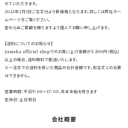
リラックマ
鉄鉢（てっぱち）
せていただきます。
2023年2月1日ご注文分より新価格となります。詳しくは弊社ホー
ムページをご覧ください。
Paddington(パディントン)
mommoto(ももっと）
変わらぬご愛顧を賜りますよう謹んでお願い申し上げます。
コジコジ
【送料についてのお知らせ】
yamaka official shopでのお買い上げ金額が5,500円（税込）
ピングー
以上の場合、送料無料で配送いたします。
※一注文での送料を除いた商品の合計金額です。別注文との合算
ホワイトタイガーとブラックタイガー
はできません。
営業時間：平日9：00～17：00、年末年始を除きます
定休日：土日祝日
会社概要