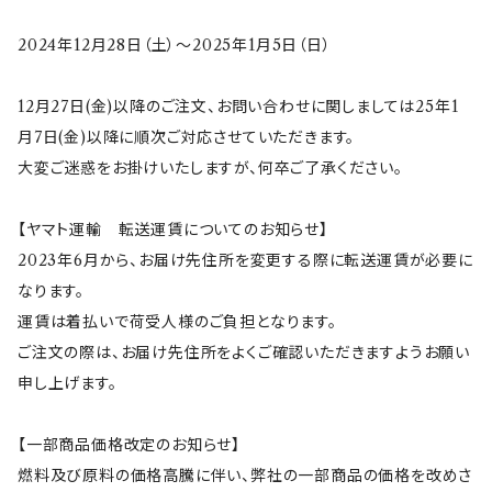
サンリオキャラクターズ
すずめ茶器
2024年12月28日（土）～2025年1月5日（日）
ちびまる子ちゃん
frill(フリル)
12月27日(金)以降のご注文、お問い合わせに関しましては25年1
月7日(金)以降に順次ご対応させていただきます。
大変ご迷惑をお掛けいたしますが、何卒ご了承ください。
LINE CREATORS
honoka(ほのか）
【ヤマト運輸 転送運賃についてのお知らせ】
うさまる
マクミラン・アリス
スクエア
2023年6月から、お届け先住所を変更する際に転送運賃が必要に
なります。
ねこぺん日和
Gaspard et Lisa(リサとガスパール)
サークル
運賃は着払いで荷受人様のご負担となります。
ご注文の際は、お届け先住所をよくご確認いただきますようお願い
ボンレス犬とボンレス猫
I'm Doraemon(ドラえもん)
花色
申し上げます。
愛しすぎて大好きすぎる。
ウルポとトゥルポ
ToH(Re50)
【一部商品価格改定のお知らせ】
燃料及び原料の価格高騰に伴い、弊社の一部商品の価格を改めさ